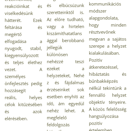
kommunikációs
és elbúcsúzunk
reakcióinkat és
módszer
szeretteinktől is.
viselkedésünk
alapgondolata,
Az előre tudható,
hátterét. Ezek
hogy minden
vagy a hirtelen
feltárása és
résztvevőnek
kiszámíthatatlans
megértő
megvan a sajátos
ággal berobbanó
elfogadása a
szerepe a helyzet
jellegük
nyugodt, stabil,
kialakulásában.
különösen
kiegyensúlyozott
Pozitív
nehézzé teszi
és teljes élethez
átkeretezéssel,
ezeket a
vezet. A
hibáztatás és
helyzeteket, Nehé
személyes
bűnbakképzés
z és fájdalmas
önfejlesztés pedig
nélkül tekintünk a
érzéseinket sok
hozzásegít a
fennálló helyzet
esetben enyhíti az
reális, helyes
objektív tényeire.
idő, ám egyedül
célok kitűzésében
A közös felelősség
nehéz lehet. A
és azok
hangsúlyozása
megfelelő
elérésében.
pozitív
feldolgozás
értelemben