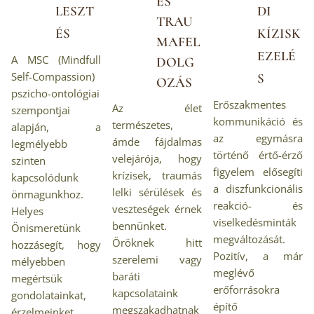
ÉS
LESZT
DI
TRAU
ÉS
KÍZISK
MAFEL
EZELÉ
A MSC (Mindfull
DOLG
Self-Compassion)
S
OZÁS
pszicho-ontológiai
Erőszakmentes
Az élet
szempontjai
kommunikáció és
természetes,
alapján, a
az egymásra
ámde fájdalmas
legmélyebb
történő értő-érző
velejárója, hogy
szinten
figyelem elősegíti
krízisek, traumás
kapcsolódunk
a diszfunkcionális
lelki sérülések és
önmagunkhoz.
reakció- és
veszteségek érnek
Helyes
viselkedésminták
bennünket.
Önismeretünk
megváltozását.
Öröknek hitt
hozzásegít, hogy
Pozitív, a már
szerelemi vagy
mélyebben
meglévő
baráti
megértsük
erőforrásokra
kapcsolataink
gondolatainkat,
építő
megszakadhatnak
érzelmeinket,