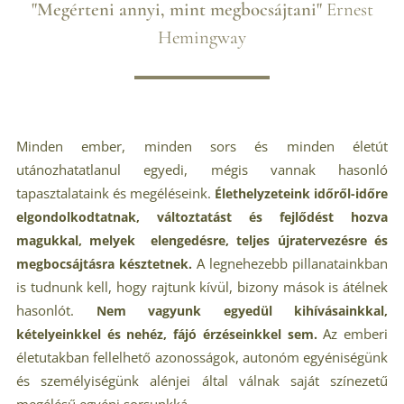
"Megérteni annyi, mint megbocsájtani"
Ernest
Hemingway
Minden ember, minden sors és minden életút
utánozhatatlanul egyedi, mégis vannak hasonló
tapasztalataink és megéléseink.
Élethelyzeteink időről-időre
elgondolkodtatnak, változtatást és fejlődést hozva
magukkal, melyek elengedésre, teljes újratervezésre és
A legnehezebb pillanatainkban
megbocsájtásra késztetnek.
is tudnunk kell, hogy rajtunk kívül, bizony mások is átélnek
hasonlót.
Nem vagyunk egyedül kihívásainkkal,
Az emberi
kételyeinkkel és nehéz, fájó érzéseinkkel sem.
életutakban fellelhető azonosságok, autonóm egyéniségünk
és
személyiségünk alénjei által válnak saját színezetű