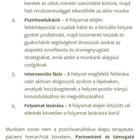
keretek és célok mentén szerződést kötünk, majd
heti rendszerességgel elkezdődik az aktív munka
– A folyamat elején
Pszichoedukáció
feltérképezzük a családi hálót és a fennálló helyzet
gyökér problémáit, majd önismereti tesztek és
gyakorlatok segítségével átvesszük azokat az
alapvető önreflexiós és önmegnyugtató
stratégiákat, amik aztán a munkánk alapjául
szolgálnak
– A helyzet megfelelő feltárása
Intervenciós fázis
után aktívan dolgozunk azokon a lépéseken,
amelyek hozzásegítenek a helyzet pozitív irányú
kimozdulásához és megváltozásához
– A folyamat elején kitűzött cél
Folyamat lezárása
elérését követően a folyamat lezárásra kerül
Munkám során nem a pszichoanalitikus alapú terapeuta-
páciens hierarchiát követem.
Partnerként és támogató