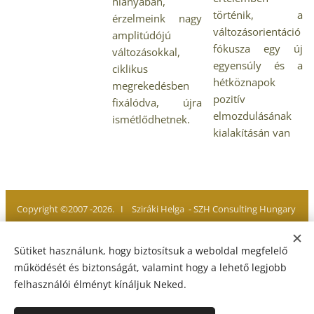
hiányában,
történik, a
érzelmeink nagy
változásorientáció
amplitúdójú
fókusza egy új
változásokkal,
egyensúly és a
ciklikus
hétköznapok
megrekedésben
pozitív
fixálódva, újra
elmozdulásának
ismétlődhetnek.
kialakításán van
Copyright ©2007 -2026. I Sziráki Helga - SZH Consulting Hungary
Minden jog fenntartva. All rights reserved
Sütiket használunk, hogy biztosítsuk a weboldal megfelelő
működését és biztonságát, valamint hogy a lehető legjobb
felhasználói élményt kínáljuk Neked.
Adatvédelmi Tájékoztató
I
Jogi Nyilatkozat
I
Impresszum