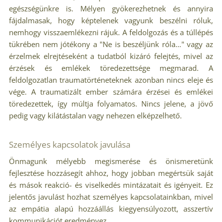
egészségünkre is. Mélyen gyökerezhetnek és annyira
fájdalmasak, hogy képtelenek vagyunk beszélni róluk,
nemhogy visszaemlékezni rájuk. A feldolgozás és a túllépés
tükrében nem jótékony a "Ne is beszéljünk róla…" vagy az
érzelmek elrejtéseként a tudatból kizáró felejtés, mivel az
érzések és emlékek töredezettsége megmarad. A
feldolgozatlan traumatörténeteknek azonban nincs eleje és
vége. A traumatizált ember számára érzései és emlékei
töredezettek, így múltja folyamatos. Nincs jelene, a jövő
pedig vagy kilátástalan vagy nehezen elképzelhető.
Személyes kapcsolatok javulása
Önmagunk mélyebb megismerése és önismeretünk
fejlesztése hozzásegít ahhoz, hogy jobban megértsük saját
és mások reakció- és viselkedés mintázatait és igényeit. Ez
jelentős javulást hozhat személyes kapcsolatainkban, mivel
az empátia alapú hozzáállás kiegyensúlyozott, asszertív
kommunikációt eredményez