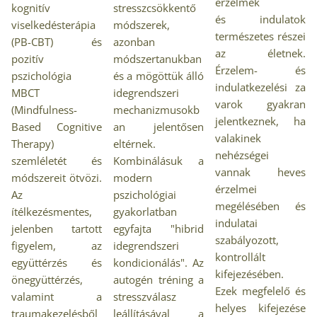
érzelmek
kognitív
stresszcsökkentő
és indulatok
viselkedésterápia
módszerek,
természetes részei
(PB-CBT) és
azonban
az életnek.
pozitív
módszertanukban
Érzelem- és
pszichológia
és a mögöttük álló
indulatkezelési za
MBCT
idegrendszeri
varok gyakran
(Mindfulness-
mechanizmusokb
jelentkeznek, ha
Based Cognitive
an jelentősen
valakinek
Therapy)
eltérnek.
nehézségei
szemléletét és
Kombinálásuk a
vannak heves
módszereit ötvözi.
modern
érzelmei
Az
pszichológiai
megélésében és
ítélkezésmentes,
gyakorlatban
indulatai
jelenben tartott
egyfajta "hibrid
szabályozott,
figyelem, az
idegrendszeri
kontrollált
együttérzés és
kondicionálás". Az
kifejezésében.
önegyüttérzés,
autogén tréning a
Ezek megfelelő és
valamint a
stresszválasz
helyes kifejezése
traumakezelésből
leállításával a