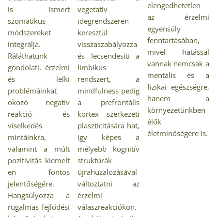
elengedhetetlen
is ismert
vegetatív
az érzelmi
szomatikus
idegrendszeren
egyensúly
módszereket
keresztül
fenntartásában,
integrálja.
visszaszabályozza
mivel hatással
Ráláthatunk
és lecsendesíti a
vannak nemcsak a
gondolati, érzelmi
limbikus
mentális és a
és lelki
rendszert, a
fizikai egészségre,
problémáinkat
mindfulness pedig
hanem a
okozó negatív
a prefrontális
környezetünkben
reakció- és
kortex szerkezeti
élők
viselkedés
plaszticitására hat,
életminőségére is.
mintáinkra,
így képes a
valamint a múlt
mélyebb kognitív
pozitivitás kiemelt
struktúrák
en fontos
újrahuzalozásával
jelentőségére.
változtatni az
Hangsúlyozza a
érzelmi
rugalmas fejlődési
válaszreakciókon.