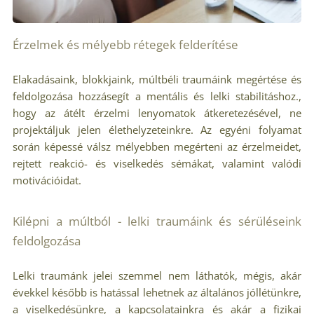
Érzelmek és mélyebb rétegek felderítése
Elakadásaink, blokkjaink, múltbéli traumáink megértése és
feldolgozása hozzásegít a mentális és lelki stabilitáshoz.,
hogy az átélt érzelmi lenyomatok átkeretezésével, ne
projektáljuk jelen élethelyzeteinkre. Az egyéni folyamat
során képessé válsz mélyebben megérteni az érzelmeidet,
rejtett reakció- és viselkedés sémákat, valamint valódi
motivációidat.
Kilépni a múltból - lelki traumáink és sérüléseink
feldolgozása
Lelki traumánk jelei szemmel nem láthatók, mégis, akár
évekkel később is hatással lehetnek az általános jóllétünkre,
a viselkedésünkre, a kapcsolatainkra és akár a fizikai