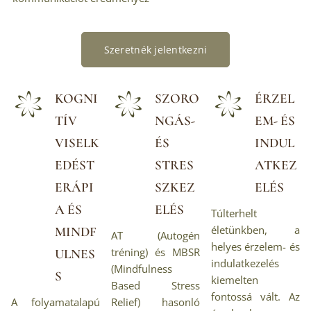
Szeretnék jelentkezni
KOGNI
SZORO
ÉRZEL
TÍV
NGÁS-
EM- ÉS
VISELK
ÉS
INDUL
EDÉST
STRES
ATKEZ
ERÁPI
SZKEZ
ELÉS
A ÉS
ELÉS
Túlterhelt
életünkben, a
MINDF
AT (Autogén
helyes érzelem- és
tréning) és MBSR
ULNES
indulatkezelés
(Mindfulness
S
kiemelten
Based Stress
fontossá vált. Az
A folyamatalapú
Relief) hasonló