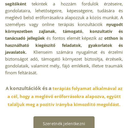
tekintek a hozzám fordulók érzéseire,
segítőként
gondolataira, lehetőségeire, képességeire, tudására és
meglévő belső erőforrásaikra alapozzuk a közös munkát. A
személyes vagy online terápiás konzultációk
nyugodt
környezetben zajlanak, támogató, konzultatív és
fontos elemét képezik az
tanácsadó jellegűek
és
otthon is
használható kiegészítő feladatok, gyakorlatok és
Klienseim számára nyugalmat és érzelmi
javaslatok.
biztonságot adó, támogató környezet biztosítja, érzéseik,
gondolataik, valamint mély, fájó emlékeik, illetve traumáik
finom feltárását.
konzultációk és a
A
terápiás folyamat alkalmával az
a cél, hogy a meglévő erőforrásokra alapozva, együtt
találjuk meg a pozitív irányba kimozdító megoldást.
Szeretnék jelentkezni