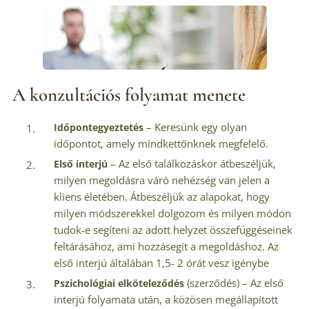
A konzultációs folyamat menete
– Keresünk egy olyan
Időpontegyeztetés
időpontot, amely mindkettőnknek megfelelő.
– Az első találkozáskor átbeszéljük,
Első interjú
milyen megoldásra váró nehézség van jelen a
kliens életében. Átbeszéljük az alapokat, hogy
milyen módszerekkel dolgozom és milyen módon
tudok-e segíteni az adott helyzet összefüggéseinek
feltárásához, ami hozzásegít a megoldáshoz. Az
első interjú általában 1,5- 2 órát vesz igénybe
(szerződés) – Az első
Pszichológiai elköteleződés
interjú folyamata után, a közösen megállapított