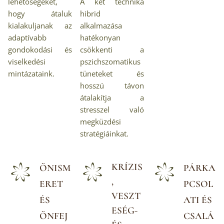
lehetőségeket,
A két technika
hogy átaluk
hibrid
kialakuljanak az
alkalmazása
adaptívabb
hatékonyan
gondokodási és
csökkenti a
viselkedési
pszichszomatikus
mintázataink.
tüneteket és
hosszú távon
átalakítja a
stresszel való
megküzdési
stratégiáinkat.
KRÍZIS
ÖNISM
PÁRKA
,
ERET
PCSOL
VESZT
ÉS
ATI ÉS
ESÉG-
ÖNFEJ
CSALÁ