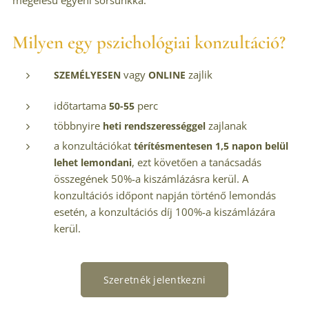
megélésű egyéni sorsunkká.
Milyen
egy pszichológiai konzultáció?
vagy
zajlik
SZEMÉLYESEN
ONLINE
időtartama
perc
50-55
többnyire
zajlanak
heti rendszerességgel
a konzultációkat
térítésmentesen 1,5 napon belül
, ezt követően a tanácsadás
lehet lemondani
összegének 50%-a kiszámlázásra kerül. A
konzultációs időpont napján történő lemondás
esetén, a konzultációs díj 100%-a kiszámlázára
kerül.
Szeretnék jelentkezni