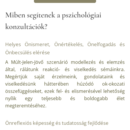
Miben segítenek a pszichológiai
konzultációk?
Helyes Önismeret, Önértékelés, Önelfogadás és
Önbecsülés elérése
A Múlt-Jelen-Jövő szcenárió modellezés és elemzés
által, rálátunk reakció- és viselkedés sémáinkra.
Megértjük saját érzelmeink, gondolataink és
viselkedésünk hátterében húzódó ok-okozati
összefüggéseket, ezek fel- és elismerésével lehetőség
nyílik egy teljesebb és boldogabb élet
megteremtéséhez.
Önreflexiós képesség és tudatosság fejlődése