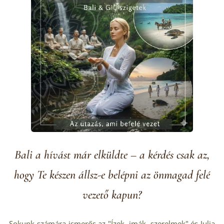
Bali a hívást már elküldte – a kérdés csak az,
hogy Te készen állsz-e belépni az önmagad felé
vezető kapun?
Sokunk számára ismerős az "Ízek, imák, szerelmek" és Julia