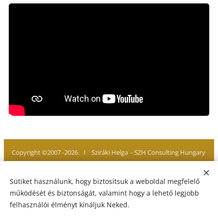
Copyright ©2007 -2026. I Sziráki Helga - SZH Consulting Hungary
Minden jog fenntartva. All rights reserved
Sütiket használunk, hogy biztosítsuk a weboldal megfelelő
működését és biztonságát, valamint hogy a lehető legjobb
felhasználói élményt kínáljuk Neked.
Adatvédelmi Tájékoztató
I
Jogi Nyilatkozat
I
Impresszum