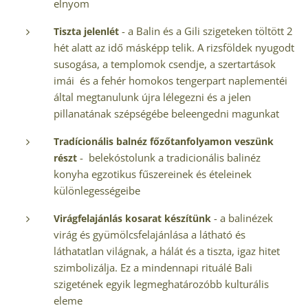
elnyom
- a Balin és a Gili szigeteken töltött 2
Tiszta jelenlét
hét alatt az idő másképp telik. A rizsföldek nyugodt
susogása, a templomok csendje, a szertartások
imái és a fehér homokos tengerpart naplementéi
által megtanulunk újra lélegezni és a jelen
pillanatának szépségébe beleengedni magunkat
Tradícionális balnéz főzőtanfolyamon veszünk
- belekóstolunk a tradicionális balinéz
részt
konyha egzotikus fűszereinek és ételeinek
különlegességeibe
- a balinézek
Virágfelajánlás kosarat készítünk
virág és gyümölcsfelajánlása a látható és
láthatatlan világnak, a hálát és a tiszta, igaz hitet
szimbolizálja. Ez a mindennapi rituálé Bali
szigetének egyik legmeghatározóbb kulturális
eleme