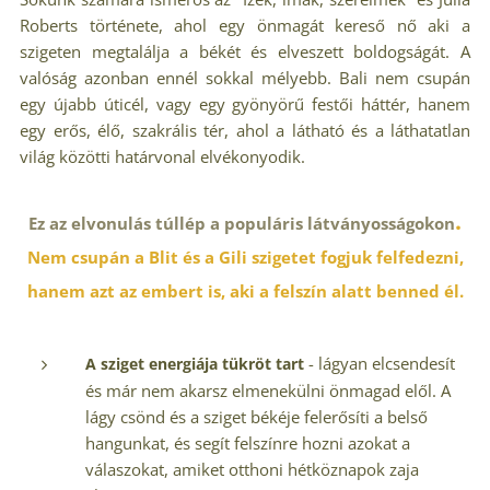
Roberts története, ahol egy önmagát kereső nő aki a
szigeten megtalálja a békét és elveszett boldogságát. A
valóság azonban ennél sokkal mélyebb. Bali nem csupán
egy újabb úticél, vagy egy gyönyörű festői háttér, hanem
egy erős, élő, szakrális tér, ahol a látható és a láthatatlan
világ közötti határvonal elvékonyodik.
.
Ez az elvonulás túllép a populáris látványosságokon
Nem csupán a Blit és a Gili szigetet fogjuk felfedezni,
hanem azt az embert is, aki a felszín alatt benned él.
- lágyan elcsendesít
A sziget energiája tükröt tart
és már nem akarsz elmenekülni önmagad elől. A
lágy csönd és a sziget békéje felerősíti a belső
hangunkat, és segít felszínre hozni azokat a
válaszokat, amiket otthoni hétköznapok zaja