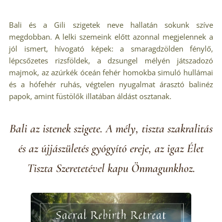
Bali és a Gili szigetek neve hallatán sokunk szíve
megdobban. A lelki szemeink előtt azonnal megjelennek a
jól ismert, hívogató képek: a smaragdzölden fénylő,
lépcsőzetes rizsföldek, a dzsungel mélyén játszadozó
majmok, az azúrkék óceán fehér homokba simuló hullámai
és a hófehér ruhás, végtelen nyugalmat árasztó balinéz
papok, amint füstölők illatában áldást osztanak.
Bali az istenek szigete. A mély, tiszta szakralitás
és az újjászületés gyógyító ereje, az igaz Élet
Tiszta Szeretetével kapu Önmagunkhoz.