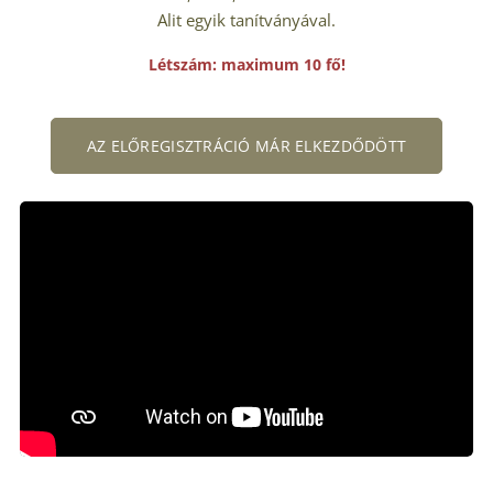
Alit egyik tanítványával.
Létszám: maximum 10 fő!
AZ ELŐREGISZTRÁCIÓ MÁR ELKEZDŐDÖTT