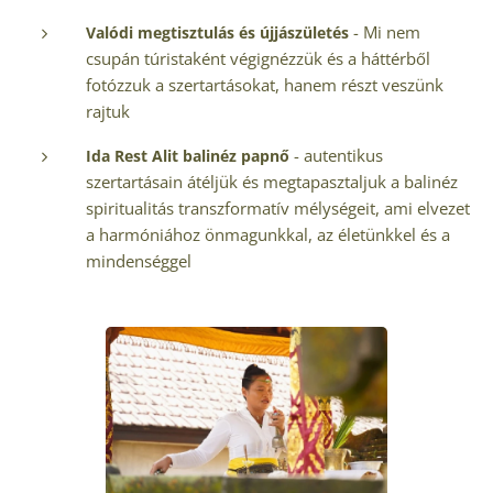
- Mi nem
Valódi megtisztulás és újjászületés
csupán túristaként végignézzük és a háttérből
fotózzuk a szertartásokat, hanem részt veszünk
rajtuk
- autentikus
Ida Rest Alit balinéz papnő
szertartásain átéljük és megtapasztaljuk a balinéz
spiritualitás transzformatív mélységeit, ami elvezet
a harmóniához önmagunkkal, az életünkkel és a
mindenséggel