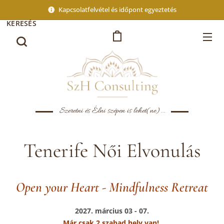
Kapcsolatfelvétel és időpont egyeztetés
KERESÉS
Szeretni és Élni szépen is lehet(ne)...
Tenerife Női Elvonulás
Open your Heart - Mindfulness Retreat
2027. március 03 - 07.
Már csak 2 szabad hely van!