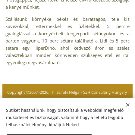
a kényelmünket.
Szállásunk környéke békés és barátságos, tele kis
kávézókkal, éttermekkel és üzletekkel. 5 percre
gyaloglással a környékbeli tengerparti sétányokon és a
parton vagyunk, 10 perc sétára található a Lidl és 5 perc
sétára egy HiperDino, ahol kedvező áron és széles
választékban minden könnyedén szükséges étel és ital
egyénileg megvásárolható.
Copyright ©2007 -2026. I Sziráki Helga - SZH Consulting Hungary
Minden jog fenntartva. All rights reserved
Sütiket használunk, hogy biztosítsuk a weboldal megfelelő
működését és biztonságát, valamint hogy a lehető legjobb
felhasználói élményt kínáljuk Neked.
Adatvédelmi Tájékoztató
I
Jogi Nyilatkozat
I
Impresszum