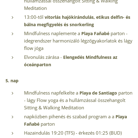
hullámzással összehangolt Sitting & Walking
Meditation
13:00-től
vitorlás hajókirándulás, etikus delfin- és
bálna megfigyelés és snorkerling
Mindfulness naplemente a
parton -
Playa
Fañabé
idegrendszer harmonizáló légzőgyakorlatok és lágy
flow jóga
Elvonulás zárása
-
Elengedés Mindfulness az
óceánparton
5. nap
Mindfulness napfelkelte a
parton
Playa de Santiago
- lágy Flow yoga és a hullámzással összehangolt
Sitting & Walking Meditation
napközben pihenés és szabad program a a
Playa
parton
Fañabé
Hazaindulás 19:20 (TFS) - érkezés 01:25 (BUD)