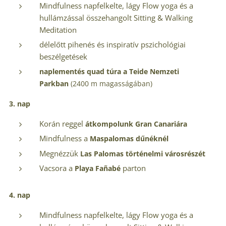
Mindfulness napfelkelte, lágy Flow yoga és a
hullámzással összehangolt Sitting & Walking
Meditation
délelőtt pihenés és inspiratív pszichológiai
beszélgetések
naplementés quad túra a
Teide Nemzeti
Parkban
(2400 m magasságában)
3. nap
Korán reggel
átkompolunk Gran Canariára
Mindfulness a
Maspalomas dűnéknél
Megnézzük
Las Palomas történelmi városrészét
Vacsora a
parton
Playa
Fañabé
4. nap
Mindfulness napfelkelte, lágy Flow yoga és a