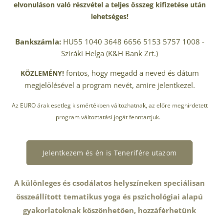
elvonuláson való részvétel a teljes összeg kifizetése után
lehetséges!
Bankszámla:
HU55 1040 3648 6656 5153 5757 1008 -
Sziráki Helga (K&H Bank Zrt.)
fontos, hogy megadd a neved és dátum
KÖZLEMÉNY!
megjelölésével a program nevét, amire jelentkezel.
Az EURO árak esetleg kismértékben változhatnak, az előre meghirdetett
program változtatási jogát fenntartjuk.
Jelentkezem és én is Tenerifére utazom
A különleges és csodálatos helyszíneken speciálisan
összeállított tematikus yoga és pszichológiai alapú
gyakorlatoknak köszönhetően, hozzáférhetünk