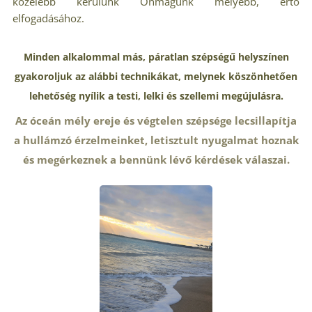
közelebb kerülünk Önmagunk mélyebb, értő
elfogadásához.
Minden alkalommal más, páratlan szépségű helyszínen
gyakoroljuk az alábbi technikákat, melynek köszönhetően
lehetőség nyílik a testi, lelki és szellemi megújulásra.
Az óceán mély ereje és végtelen szépsége lecsillapítja
a hullámzó érzelmeinket, letisztult nyugalmat hoznak
és megérkeznek a bennünk lévő kérdések válaszai.