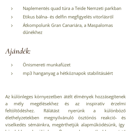
Naplementés quad túra a Teide Nemzeti parkban
Etikus bálna- és delfin megfigyelés vitorlásról
Átkompolunk Gran Canariára, a Maspalomas
dűnékhez
Ajándék:
Önismereti munkafüzet
mp3 hanganyag a hétköznapok stabilitásáért
Az különleges környezetben átélt élmények hozzásegítenek
a mély megélésekhez és az inspiratív érzelmi
feltöltődéshez. Rálátást nyerünk a különböző
élethelyzetekben megnyilvánuló ösztönös reakció- és
viselkedés sémáinkra, megérthetjük alapműködésünk, így