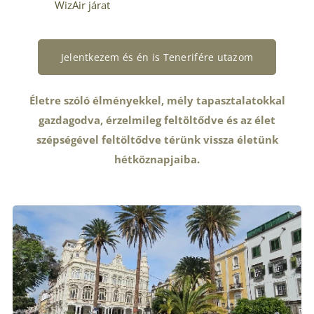
WizAir járat
Jelentkezem és én is Tenerifére utazom
Életre szóló élményekkel, mély tapasztalatokkal
gazdagodva, érzelmileg feltöltődve és az élet
szépségével feltöltődve térünk vissza életünk
hétköznapjaiba.