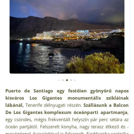
Puerto de Santiago
egy festőien gyönyörű napos
kisváros Los Gigantes monumentális szikláinak
lábánál,
Tenerife délnyugati részén.
Szállásunk a
Balcon
De Los Gigantes komplexum
óceánparti apartmanja
,
egy csöndes, mégis frekventált helyszín pár perc sétára az
óceán partjától. Felszerelt konyha, nagy terasz étkező és -
mosógéppel, hajszárítóval is felszerelt- fürdőszoba szolgálja