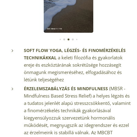
SOFT FLOW YOGA,
LÉGZÉS- ÉS FINOMÉRZÉKELÉS
a keleti filozófia és gyakorlatok
TECHNIKÁKKAL
ereje és eszköztárának sokrétűsége hozzásegít
önmagunk megismeréséhez, elfogadásához és
létünk teljeségéhez
(MBSR -
É
RZELEMSZABÁLYZÁS ÉS MINDFULNESS
Mindfulness Based Stress Relief) a helyes légzés és
a tudatos jelenlét alapú stresszcsökkentő, valamint
a finomérzékelés technikák gyakorlásával
kiegyensúlyozzuk szervezetünk hormonális
működését, megnyugszik az idegrendszer és ezzel
az érzelmeink is stabillá válnak. Az MBCBT