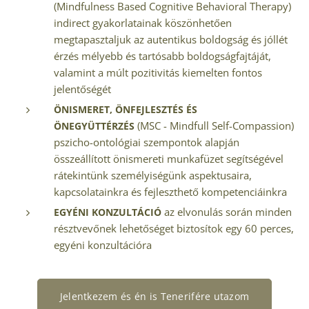
(Mindfulness Based Cognitive Behavioral Therapy)
indirect gyakorlatainak köszönhetően
megtapasztaljuk az autentikus boldogság és jóllét
érzés mélyebb és tartósabb boldogságfajtáját,
valamint a múlt pozitivitás kiemelten fontos
jelentőségét
ÖNISMERET, ÖNFEJLESZTÉS ÉS
(MSC - Mindfull Self-Compassion)
ÖNEGYÜTTÉRZÉS
pszicho-ontológiai szempontok alapján
összeállított önismereti munkafüzet segítségével
rátekintünk személyiségünk aspektusaira,
kapcsolatainkra és fejleszthető kompetenciáinkra
az elvonulás során minden
EGYÉNI KONZULTÁCIÓ
résztvevőnek lehetőséget biztosítok egy 60 perces,
egyéni konzultációra
Jelentkezem és én is Tenerifére utazom