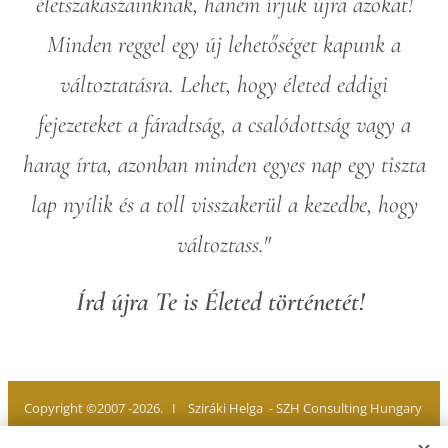
életszakaszainknak, hanem írjuk újra azokat!
Minden reggel egy új lehetőséget kapunk a
változtatásra. Lehet, hogy életed eddigi
fejezeteket a fáradtság, a csalódottság vagy a
harag írta, azonban minden egyes nap egy tiszta
lap nyílik és a toll visszakerül a kezedbe, hogy
változtass."
Írd újra Te is Életed történetét!
Copyright ©2007 -2026. I Sziráki Helga - SZH Consulting Hungary