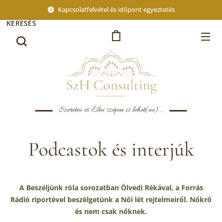
Kapcsolatfelvétel és időpont egyeztetés
KERESÉS
Szeretni és Élni szépen is lehet(ne)...
Podcastok és interjúk
A Beszéljünk róla sorozatban Ölvedi Rékával, a Forrás
Rádió riportével beszélgetünk a Női lét rejtelmeiről. Nőkrő
és nem csak nőknek.