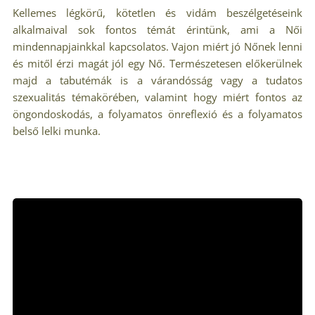
Kellemes légkörű, kötetlen és vidám beszélgetéseink
alkalmaival sok fontos témát érintünk, ami a Női
mindennapjainkkal kapcsolatos. Vajon miért jó Nőnek lenni
és mitől érzi magát jól egy Nő. Természetesen előkerülnek
majd a tabutémák is a várandósság vagy a tudatos
szexualitás témakörében, valamint hogy miért fontos az
öngondoskodás, a folyamatos önreflexió és a folyamatos
belső lelki munka.