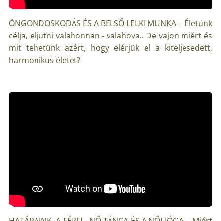
ÖNGONDOSKODÁS ÉS A BELSŐ LELKI MUNKA - Életünk
célja, eljutni valahonnan - valahova.. De vajon miért és
mit tehetünk azért, hogy elérjük el a kiteljesedett,
harmonikus életet?
HATÁRAINK, A FÉRFI - NŐ TÁNCA ÉS A NŐI JÓGA - Miért