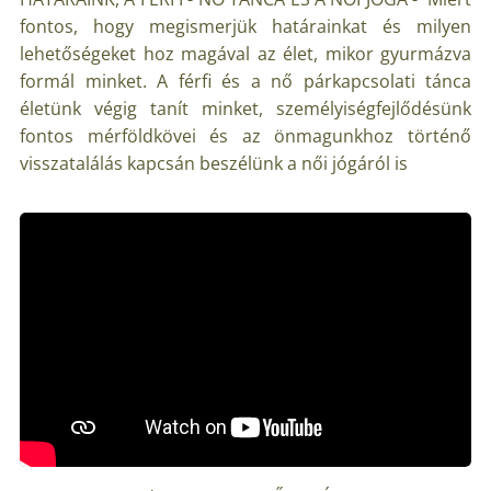
fontos, hogy megismerjük határainkat és milyen
lehetőségeket hoz magával az élet, mikor gyurmázva
formál minket. A férfi és a nő párkapcsolati tánca
életünk végig tanít minket, személyiségfejlődésünk
fontos mérföldkövei és az önmagunkhoz történő
visszatalálás kapcsán beszélünk a női jógáról is