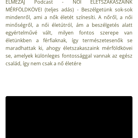
ELMEZAJ Podcast - NŐI ÉLETSZAKASZAINK
MÉRFÖLDKÖVEI (teljes adás) - Beszélgetünk sok-sok
mindenről, ami a nők életét színesíti. A nőről, a női
minőségről, a női életútról, ám a beszélgetés alatt
egyértelművé vált, milyen fontos szerepe van
életünkben a férfiaknak, így természetesenők se
maradhattak ki, ahogy életszakaszaink mérföldkövei
se, amelyek különleges fontossággal vannak az egész
család, így nem csak a nő életére