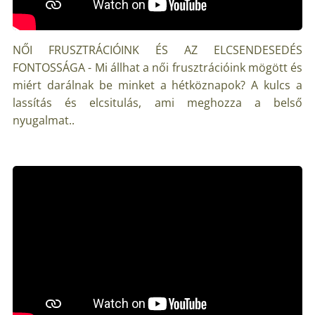
NŐI FRUSZTRÁCIÓINK ÉS AZ ELCSENDESEDÉS
FONTOSSÁGA - Mi állhat a női frusztrációink mögött és
miért darálnak be minket a hétköznapok? A kulcs a
lassítás és elcsitulás, ami meghozza a belső
nyugalmat..