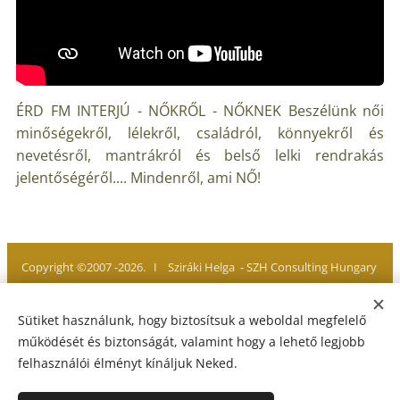
ÉRD FM INTERJÚ - NŐKRŐL - NŐKNEK Beszélünk női
minőségekről, lélekről, családról, könnyekről és
nevetésről, mantrákról és belső lelki rendrakás
jelentőségéről.... Mindenről, ami NŐ!
Copyright ©2007 -2026. I Sziráki Helga - SZH Consulting Hungary
Minden jog fenntartva. All rights reserved
Sütiket használunk, hogy biztosítsuk a weboldal megfelelő
működését és biztonságát, valamint hogy a lehető legjobb
felhasználói élményt kínáljuk Neked.
Adatvédelmi Tájékoztató
I
Jogi Nyilatkozat
I
Impresszum