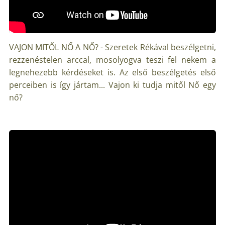
VAJON MITŐL NŐ A NŐ? - Szeretek Rékával beszélgetni,
rezzenéstelen arccal, mosolyogva teszi fel nekem a
legnehezebb kérdéseket is. Az első beszélgetés első
perceiben is így jártam... Vajon ki tudja mitől Nő egy
nő?