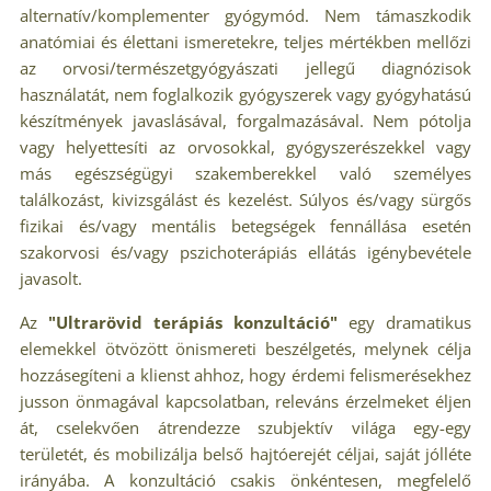
alternatív/komplementer gyógymód. Nem támaszkodik
anatómiai és élettani ismeretekre, teljes mértékben mellőzi
az orvosi/természetgyógyászati jellegű diagnózisok
használatát, nem foglalkozik gyógyszerek vagy gyógyhatású
készítmények javaslásával, forgalmazásával. Nem pótolja
vagy helyettesíti az orvosokkal, gyógyszerészekkel vagy
más egészségügyi szakemberekkel való személyes
találkozást, kivizsgálást és kezelést. Súlyos és/vagy sürgős
fizikai és/vagy mentális betegségek fennállása esetén
szakorvosi és/vagy pszichoterápiás ellátás igénybevétele
javasolt.
Az
"Ultrarövid terápiás konzultáció"
egy dramatikus
elemekkel ötvözött önismereti beszélgetés, melynek célja
hozzásegíteni a klienst ahhoz, hogy érdemi felismerésekhez
jusson önmagával kapcsolatban, releváns érzelmeket éljen
át, cselekvően átrendezze szubjektív világa egy-egy
területét, és mobilizálja belső hajtóerejét céljai, saját jólléte
irányába. A konzultáció csakis önkéntesen, megfelelő