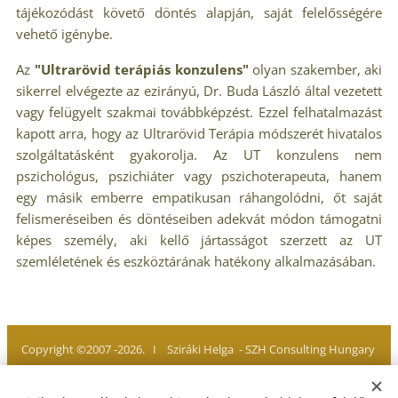
tájékozódást követő döntés alapján, saját felelősségére
vehető igénybe.
Az
"Ultrarövid terápiás konzulens"
olyan szakember, aki
sikerrel elvégezte az ezirányú, Dr. Buda László által vezetett
vagy felügyelt szakmai továbbképzést. Ezzel felhatalmazást
kapott arra, hogy az Ultrarövid Terápia módszerét hivatalos
szolgáltatásként gyakorolja. Az UT konzulens nem
pszichológus, pszichiáter vagy pszichoterapeuta, hanem
egy másik emberre empatikusan ráhangolódni, őt saját
felismeréseiben és döntéseiben adekvát módon támogatni
képes személy, aki kellő jártasságot szerzett az UT
szemléletének és eszköztárának hatékony alkalmazásában.
Copyright ©2007 -2026. I Sziráki Helga - SZH Consulting Hungary
Minden jog fenntartva. All rights reserved