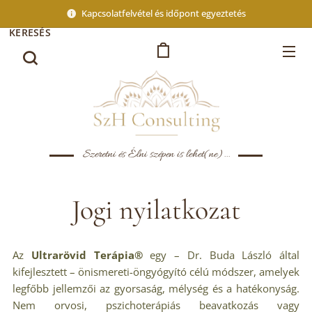
Kapcsolatfelvétel és időpont egyeztetés
KERESÉS
Szeretni és Élni szépen is lehet(ne)...
Jogi nyilatkozat
Az
Ultrarövid Terápia®
egy – Dr. Buda László által
kifejlesztett – önismereti-öngyógyító célú módszer, amelyek
legfőbb jellemzői az gyorsaság, mélység és a hatékonyság.
Nem orvosi, pszichoterápiás beavatkozás vagy