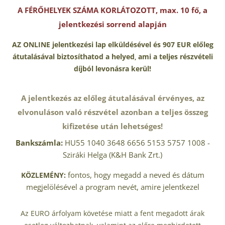
A FÉRŐHELYEK SZÁMA KORLÁTOZOTT, max. 10 fő,
a
jelentkezési sorrend alapján
AZ ONLINE jelentkezési lap elküldésével és 907 EUR előleg
átutalásával
biztosíthatod a helyed
ami a teljes részvételi
,
díjból levonásra kerül!
A jelentkezés az előleg átutalásával érvényes, az
elvonuláson való részvétel azonban a teljes összeg
kifizetése után lehetséges!
Bankszámla:
HU55 1040 3648 6656 5153 5757 1008 -
Sziráki Helga (K&H Bank Zrt.)
fontos, hogy megadd a neved és dátum
KÖZLEMÉNY:
megjelölésével a program nevét, amire jelentkezel
Az EURO árfolyam követése miatt a fent megadott árak