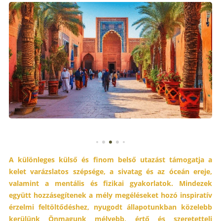
A különleges külső és finom belső utazást támogatja a
kelet varázslatos szépsége, a sivatag és az óceán ereje,
valamint a mentális és fizikai gyakorlatok. Mindezek
együtt hozzásegítenek a mély megéléseket hozó inspiratív
érzelmi feltöltődéshez, nyugodt állapotunkban közelebb
kerülünk Önmagunk mélyebb, értő és szeretetteli