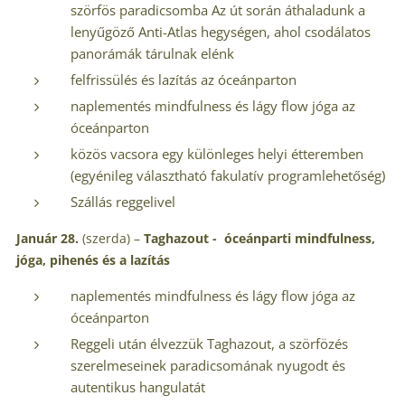
szörfös paradicsomba Az út során áthaladunk a
lenyűgöző Anti-Atlas hegységen, ahol csodálatos
panorámák tárulnak elénk
felfrissülés és lazítás az óceánparton
naplementés mindfulness és lágy flow jóga az
óceánparton
közös vacsora egy különleges helyi étteremben
(egyénileg választható fakulatív programlehetőség)
Szállás reggelivel
Január 28.
(szerda) –
Taghazout -
óceánparti mindfulness,
jóga, pihenés és a lazítás
naplementés mindfulness és lágy flow jóga az
óceánparton
Reggeli után élvezzük Taghazout, a szörfözés
szerelmeseinek paradicsomának nyugodt és
autentikus hangulatát