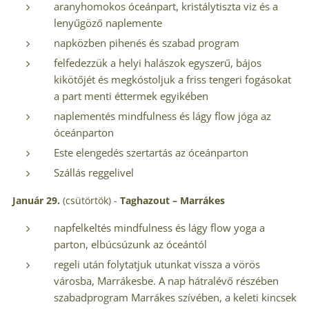
aranyhomokos óceánpart, kristálytiszta viz és a
lenyűgöző naplemente
napközben pihenés és szabad program
felfedezzük a helyi halászok egyszerű, bájos
kikötőjét és megkóstoljuk a friss tengeri fogásokat
a part menti éttermek egyikében
naplementés mindfulness és lágy flow jóga az
óceánparton
Este elengedés szertartás az óceánparton
Szállás reggelivel
Január 29.
(csütörtök) -
Taghazout – Marrákes
napfelkeltés mindfulness és lágy flow yoga a
parton, elbúcsúzunk az óceántól
regeli után folytatjuk utunkat vissza a vörös
városba, Marrákesbe. A nap hátralévő részében
szabadprogram Marrákes szívében, a keleti kincsek