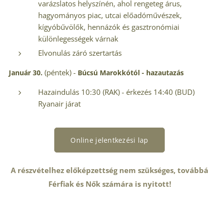
varázslatos helyszínén, ahol rengeteg árus,
hagyományos piac, utcai előadóművészek,
kígyóbűvölők, hennázók és gasztronómiai
különlegességek várnak
Elvonulás záró szertartás
(péntek) -
Január 30.
Búcsú Marokkótól - hazautazás
Hazaindulás 10:30 (RAK) - érkezés 14:40 (BUD)
Ryanair járat
Online jelentkezési lap
A részvételhez előképzettség nem szükséges, továbbá
Férfiak és Nők számára is nyitott!