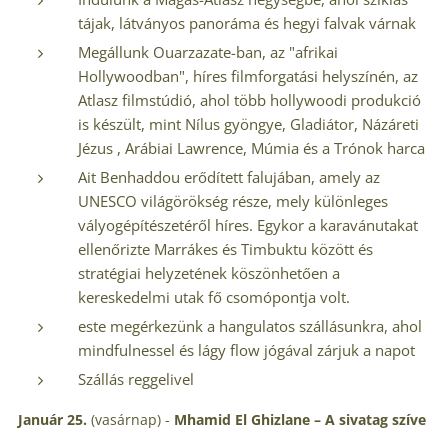
tájak, látványos panoráma és hegyi falvak várnak
Megállunk Ouarzazate-ban, az "afrikai
Hollywoodban", híres filmforgatási helyszínén, az
Atlasz filmstúdió, ahol több hollywoodi produkció
is készült, mint Nílus gyöngye, Gladiátor, Názáreti
Jézus , Arábiai Lawrence, Múmia és a Trónok harca
Ait Benhaddou erődített falujában, amely az
UNESCO világörökség része, mely különleges
vályogépítészetéről híres. Egykor a karavánutakat
ellenőrizte Marrákes és Timbuktu között és
stratégiai helyzetének köszönhetően a
kereskedelmi utak fő csomópontja volt.
este megérkezünk a hangulatos szállásunkra, ahol
mindfulnessel és lágy flow jógával zárjuk a napot
Szállás reggelivel
Január 25.
(vasárnap) -
Mhamid El Ghizlane – A sivatag szíve