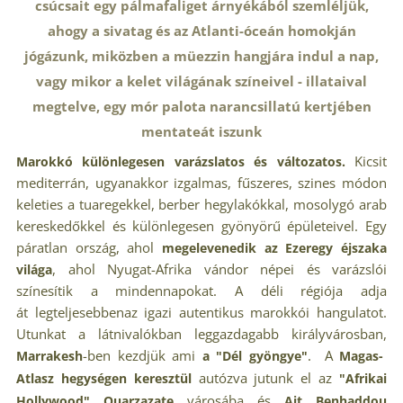
csúcsait egy pálmafaliget árnyékából szemléljük,
ahogy a sivatag és az Atlanti-óceán homokján
jógázunk, miközben a müezzin hangjára indul a nap,
vagy mikor
a kelet világának színeivel - illataival
megtelve, egy mór palota narancsillatú kertjében
mentateát iszunk
Kicsit
változatos.
Marokkó különlegesen varázslatos és
mediterrán, ugyanakkor izgalmas, fűszeres, szines módon
keleties a tuaregekkel, berber hegylakókkal, mosolygó arab
kereskedőkkel és különlegesen gyönyörű épületeivel. Egy
páratlan ország, ahol
megelevenedik az
Ezeregy éjszaka
, ahol Nyugat-Afrika vándor népei és varázslói
világa
színesítik a mindennapokat. A déli régiója adja
át legteljesebbenaz igazi autentikus marokkói hangulatot.
Utunkat a látnivalókban leggazdagabb királyvárosban,
-ben kezdjük ami
. A
Marrakesh
a "Dél gyöngye"
Magas-
autózva jutunk el az
Atlasz hegységen keresztül
"Afrikai
városába
és
Hollywood" Ouarzazate
Ait Benhaddou