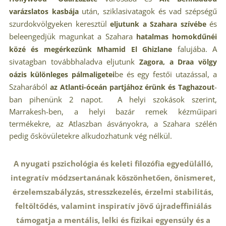
után, sziklasivatagok és vad szépségű
varázslatos kasbája
szurdokvölgyeken keresztül
és
eljutunk a Szahara szívébe
beleengedjük magunkat a Szahara
hatalmas homokdűnéi
falujába. A
közé és megérkezünk Mhamid El Ghizlane
sivatagban továbbhaladva eljutunk
Zagora, a Draa völgy
be és egy festői utazással,
a
oázis különleges pálmaligetei
Szaharából
-
az Atlanti-óceán partjához érünk és Taghazout
ban pihenünk 2 napot. A helyi szokások szerint,
Marrakesh-ben, a helyi bazár remek kézműipari
termékekre, az Atlaszban ásványokra, a Szahara szélén
pedig őskövületekre alkudozhatunk vég nélkül.
A
nyugati pszichológia és keleti filozófia egyedülálló,
integratív módzsertanának köszönhetően, ö
nismeret,
érzelemszabályzás, stresszkezelés, érzelmi stabilitás,
feltöltődés, valamint inspiratív jövő újradeffiniálás
támogatja
a mentális, lelki és fizikai egyensúly és a