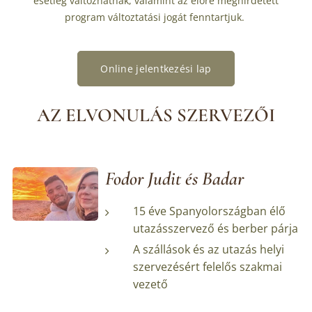
esetleg változhatnak, valamint az előre meghirdetett
program változtatási jogát fenntartjuk.
Online jelentkezési lap
AZ ELVONULÁS SZERVEZŐI
Fodor Judit és Badar
15 éve Spanyolországban élő
utazásszervező és berber párja
A szállások és az utazás helyi
szervezésért felelős szakmai
vezető