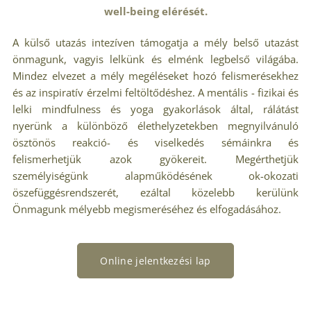
well-being elérését.
A külső utazás intezíven támogatja a mély belső utazást
önmagunk, vagyis lelkünk és elménk legbelső világába.
Mindez elvezet a mély megéléseket hozó felismerésekhez
és az inspiratív érzelmi feltöltődéshez. A mentális - fizikai és
lelki mindfulness és yoga gyakorlások által, rálátást
nyerünk a különböző élethelyzetekben megnyilvánuló
ösztönös reakció- és viselkedés sémáinkra és
felismerhetjük azok gyökereit. Megérthetjük
személyiségünk alapműködésének ok-okozati
öszefüggésrendszerét, ezáltal közelebb kerülünk
Önmagunk mélyebb megismeréséhez és elfogadásához.
Online jelentkezési lap