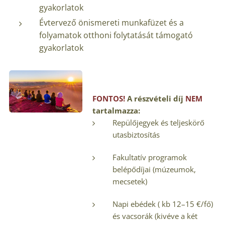
gyakorlatok
Évtervező önismereti munkafüzet és a
folyamatok otthoni folytatását támogató
gyakorlatok
FONTOS!
A részvételi díj
NEM
tartalmazza:
Repülőjegyek és teljeskörő
utasbiztosítás
Fakultatív programok
belépődíjai (múzeumok,
mecsetek)
Napi ebédek ( kb 12–15 €/fő)
és vacsorák (kivéve a két