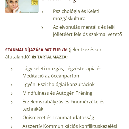
Pszichológia és Keleti
mozgáskultura
Az elvonulás mentális és lelki
jóllétéért felelős szakmai vezető
(jelentkezéskor
SZAKMAI DÍJAZÁSA 907 EUR /fő
átutalandó)
és TARTALMAZZA:
Lágy keleti mozgás, Légzésterápia és
Meditáció az óceánparton
Egyéni Pszichológiai konzultációk
Mindfulness és Autogén Tréning
Érzelemszabályzás és Finomérzékelés
technikák
Önismeret és Traumatudatosság
Asszertív Kommunikációs konfliktuskezelési