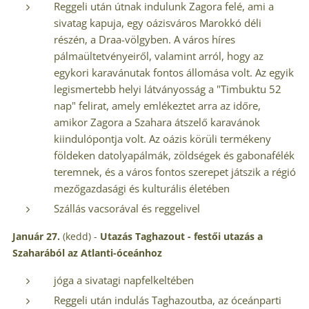
Reggeli után útnak indulunk Zagora felé, ami a
sivatag kapuja, egy oázisváros Marokkó déli
részén, a Draa-völgyben. A város híres
pálmaültetvényeiről, valamint arról, hogy az
egykori karavánutak fontos állomása volt. Az egyik
legismertebb helyi látványosság a "Timbuktu 52
nap" felirat, amely emlékeztet arra az időre,
amikor Zagora a Szahara átszelő karavánok
kiindulópontja volt. Az oázis körüli termékeny
földeken datolyapálmák, zöldségek és gabonafélék
teremnek, és a város fontos szerepet játszik a régió
mezőgazdasági és kulturális életében
Szállás vacsorával és reggelivel
Január 27.
(kedd) -
Utazás Taghazout -
festői utazás a
Szaharából az Atlanti-óceánhoz
jóga a sivatagi napfelkeltében
Reggeli után indulás Taghazoutba, az óceánparti