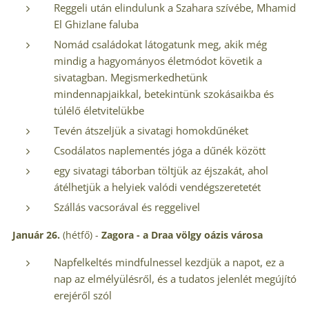
Reggeli után elindulunk a Szahara szívébe, Mhamid
El Ghizlane faluba
Nomád családokat látogatunk meg, akik még
mindig a hagyományos életmódot követik a
sivatagban. Megismerkedhetünk
mindennapjaikkal, betekintünk szokásaikba és
túlélő életvitelükbe
Tevén átszeljük a sivatagi homokdűnéket
Csodálatos naplementés jóga a dűnék között
egy sivatagi táborban töltjük az éjszakát, ahol
átélhetjük a helyiek valódi vendégszeretetét
Szállás vacsorával és reggelivel
Január 26.
(hétfő) -
Zagora - a Draa völgy oázis városa
Napfelkeltés mindfulnessel kezdjük a napot, ez a
nap az elmélyülésről, és a tudatos jelenlét megújító
erejéről szól