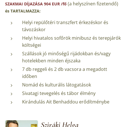
(a helyszínen fizetendő)
SZAKMAI DÍJAZÁSA 904 EUR /fő
és TARTALMAZZA:
Helyi repülőtéri transzfert érkezéskor és
távozáskor
Helyi hivatalos sofőrök minibusz és terepjárók
költségei
Szállások jó minőségű rijádokban és/vagy
hotelekben minden éjszaka
7 db reggeli és 2 db vacsora a megadott
időben
Nomád és kulturális látogatások
Sivatagi tevegelés és tábor élmény
Kirándulás Ait Benhaddou erődítménybe
Sziráki Helga