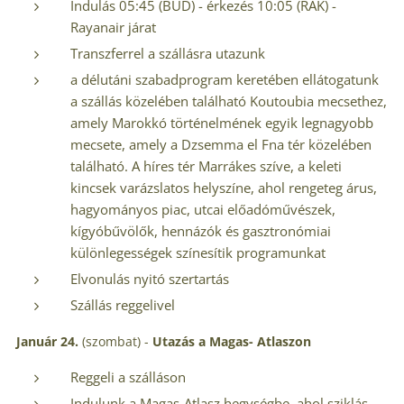
Indulás 05:45 (BUD) - érkezés 10:05 (RAK) -
Rayanair járat
Transzferrel a szállásra utazunk
a délutáni szabadprogram keretében ellátogatunk
a szállás közelében található Koutoubia mecsethez,
amely Marokkó történelmének egyik legnagyobb
mecsete, amely a Dzsemma el Fna tér közelében
található. A híres tér Marrákes szíve, a keleti
kincsek varázslatos helyszíne, ahol rengeteg árus,
hagyományos piac, utcai előadóművészek,
kígyóbűvölők, hennázók és gasztronómiai
különlegességek színesítik programunkat
Elvonulás nyitó szertartás
Szállás reggelivel
Január 24.
(szombat) -
Utazás a Magas- Atlaszon
Reggeli a szálláson
Indulunk a Magas-Atlasz hegységbe, ahol sziklás