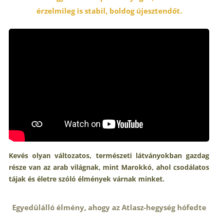
érzelmileg is stabil, boldog újesztendőt.
Kevés olyan változatos, természeti látványokban gazdag
része van az arab világnak, mint Marokkó, ahol csodálatos
tájak és életre szóló élmények várnak minket.
Egyedülálló élmény, ahogy az Atlasz-hegység hófedte