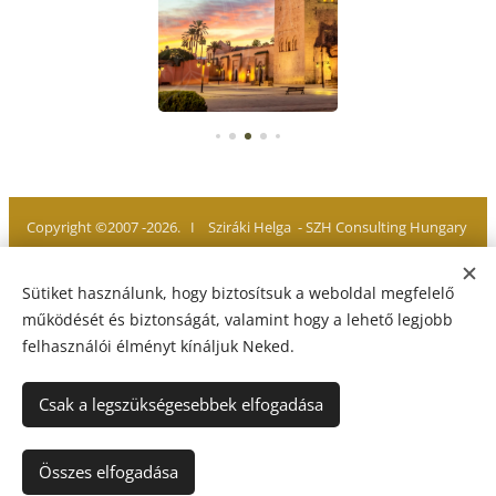
Copyright ©2007 -2026. I Sziráki Helga - SZH Consulting Hungary
Minden jog fenntartva. All rights reserved
Sütiket használunk, hogy biztosítsuk a weboldal megfelelő
működését és biztonságát, valamint hogy a lehető legjobb
felhasználói élményt kínáljuk Neked.
Adatvédelmi Tájékoztató
I
Jogi Nyilatkozat
I
Impresszum
Sütik
Csak a legszükségesebbek elfogadása
Nyelvek
Összes elfogadása
Magyar
English