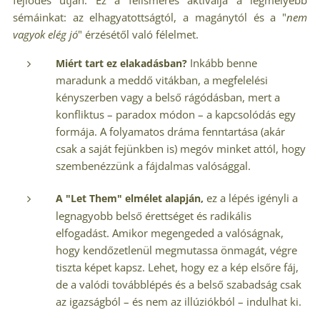
sémáinkat: az elhagyatottságtól, a magánytól és a "
nem
vagyok elég jó
" érzésétől való félelmet.
Inkább benne
Miért tart ez elakadásban?
maradunk a meddő vitákban, a megfelelési
kényszerben vagy a belső rágódásban, mert a
konfliktus – paradox módon – a kapcsolódás egy
formája. A folyamatos dráma fenntartása (akár
csak a saját fejünkben is) megóv minket attól, hogy
szembenézzünk a fájdalmas valósággal.
ez a lépés igényli a
A "Let Them" elmélet alapján,
legnagyobb belső érettséget és radikális
elfogadást. Amikor megengeded a valóságnak,
hogy kendőzetlenül megmutassa önmagát, végre
tiszta képet kapsz. Lehet, hogy ez a kép elsőre fáj,
de a valódi továbblépés és a belső szabadság csak
az igazságból – és nem az illúziókból – indulhat ki.