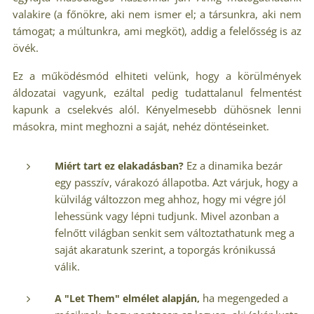
valakire (a főnökre, aki nem ismer el; a társunkra, aki nem
támogat; a múltunkra, ami megköt), addig a felelősség is az
övék.
Ez a működésmód elhiteti velünk, hogy a körülmények
áldozatai vagyunk, ezáltal pedig tudattalanul felmentést
kapunk a cselekvés alól. Kényelmesebb dühösnek lenni
másokra, mint meghozni a saját, nehéz döntéseinket.
Ez a dinamika bezár
Miért tart ez elakadásban?
egy passzív, várakozó állapotba. Azt várjuk, hogy a
külvilág változzon meg ahhoz, hogy mi végre jól
lehessünk vagy lépni tudjunk. Mivel azonban a
felnőtt világban senkit sem változtathatunk meg a
saját akaratunk szerint, a toporgás krónikussá
válik.
ha megengeded a
A "Let Them" elmélet alapján,