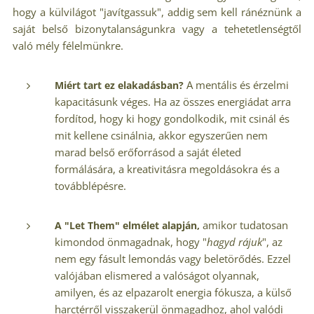
hogy a külvilágot "javítgassuk", addig sem kell ránéznünk a
saját belső bizonytalanságunkra vagy a tehetetlenségtől
való mély félelmünkre.
A mentális és érzelmi
Miért tart ez elakadásban?
kapacitásunk véges. Ha az összes energiádat arra
fordítod, hogy ki hogy gondolkodik, mit csinál és
mit kellene csinálnia, akkor egyszerűen nem
marad belső erőforrásod a saját életed
formálására, a kreativitásra megoldásokra és a
továbblépésre.
amikor tudatosan
A "Let Them" elmélet alapján,
kimondod önmagadnak, hogy "
hagyd rájuk
", az
nem egy fásult lemondás vagy beletörődés. Ezzel
valójában elismered a valóságot olyannak,
amilyen, és az elpazarolt energia fókusza, a külső
harctérről visszakerül önmagadhoz, ahol valódi