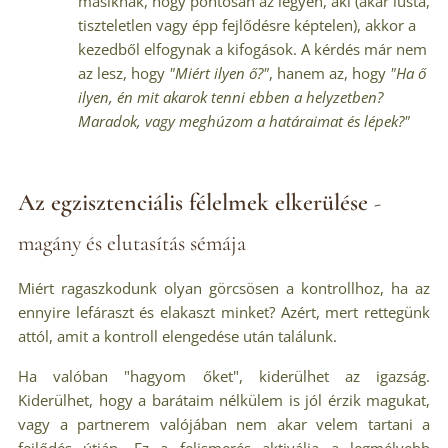
másiknak, hogy pontosan az legyen, aki (akár lusta,
tiszteletlen vagy épp fejlődésre képtelen), akkor a
kezedből elfogynak a kifogások. A kérdés már nem
az lesz, hogy
"Miért ilyen ő?"
, hanem az, hogy
"Ha ő
ilyen, én mit akarok tenni ebben a helyzetben?
Maradok, vagy meghúzom a határaimat és lépek?"
Az egzisztenciális félelmek elkerülése
-
magány és elutasítás sémája
Miért ragaszkodunk olyan görcsösen a kontrollhoz, ha az
ennyire lefáraszt és elakaszt minket? Azért, mert rettegünk
attól, amit a kontroll elengedése után találunk.
Ha valóban "hagyom őket", kiderülhet az igazság.
Kiderülhet, hogy a barátaim nélkülem is jól érzik magukat,
vagy a partnerem valójában nem akar velem tartani a
fejlődés útján. Ez a felismerés aktiválja a legmélyebb