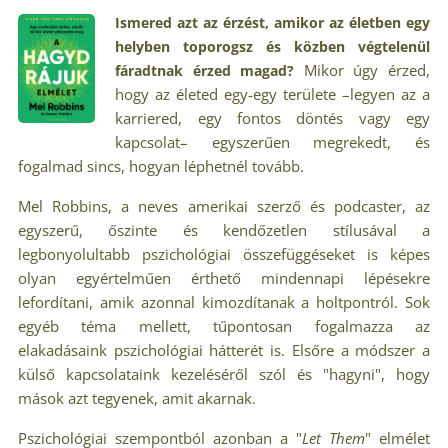
Ismered azt az érzést, amikor az életben egy
helyben toporogsz és közben végtelenül
Mikor úgy érzed,
fáradtnak érzed magad?
hogy az életed egy-egy területe –legyen az a
karriered, egy fontos döntés vagy egy
kapcsolat– egyszerűen megrekedt, és
fogalmad sincs, hogyan léphetnél tovább.
Mel Robbins, a neves amerikai szerző és podcaster, az
egyszerű, őszinte és kendőzetlen stílusával a
legbonyolultabb pszichológiai összefüggéseket is képes
olyan egyértelműen érthető mindennapi lépésekre
lefordítani, amik azonnal kimozdítanak a holtpontról. Sok
egyéb téma mellett, tűpontosan fogalmazza az
elakadásaink pszichológiai hátterét is. Elsőre a módszer a
külső kapcsolataink kezeléséről szól és "hagyni", hogy
mások azt tegyenek, amit akarnak.
Pszichológiai szempontból azonban a "
Let Them
" elmélet