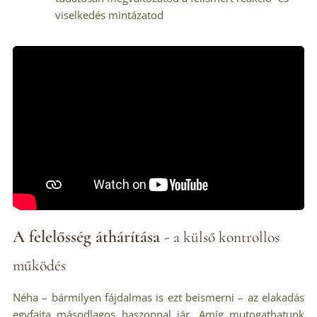
viselkedés mintázatod
A felelősség áthárítása
-
a külső kontrollos
működés
Néha – bármilyen fájdalmas is ezt beismerni – az elakadás
egyfajta másodlagos haszonnal jár. Amíg mutogathatunk