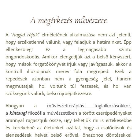
A megérkezés művészete
A "
Hagyd
rájuk"
elméletének alkalmazása nem azt jelenti,
hogy érzéketlenné válunk, vagy feladjuk a határainkat. Épp
ellenkezőleg! Ez a legmagasabb szintű
öngondoskodás. Amikor elengedjük azt a belső kényszert,
hogy mások forgatókönyvét írjuk vagy javítgassuk, akkor a
kontroll illúziójának merev fala megreped. Ezek a
repedések azonban nem a gyengeség jelei, hanem
megmutatják, hol voltunk túl feszesek, és hol van
szükségünk valódi, belső újraépítkezésre.
Ahogyan a
művészetterápiás foglalkozásokkor,
a
kintsugi
fi
lozófia
művészetében
a törött cserépedényeket
arannyal ragasztjuk össze, úgy tehetjük mi is értékesebbé
és kerekebbé az életünket azáltal, hogy a csalódások és
elengedések helyét belső erővel, önazonos döntésekkel