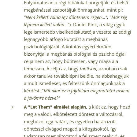
Folyamatosan a régi hibáinkat pörgetjük, és belső
megbánással szabotáljuk önmagunkat, mint pl:
"Nem kellett volna így döntenem régen…", "Már rég
lépnem kellett volna…"
). Daniel Pink, a világ egyik
legelismertebb viselkedéskutatója vezette az eddigi
legnagyobb átfogó kutatást a megbánás
pszichológiájáról. A kutatás egyértelműen
bizonyítja: a megbánás biológiai és pszichológiai
célja nem az, hogy büntessen, vagy maga alá
temessen. A célja az, hogy
tanítson,
azonban csak
akkor tanulva továbblépni belőle, ha abbahagyjuk
a múlt ismétlését, és felteszünk önmagunknak a
kérdést: "
Mit akar ez a fájdalom megmutatni nekem
a jövőmre nézve?"
a kiút az, hogy hozd
A "Let Them" elmélet alapján,
meg a valódi, elkötelezett döntést a változásról,
meghúzol egy határt, és egyetlen határozott
döntéssel elvágod magad a kifogásoktól, így
tudatosan megváltozatod a felismert reakció- és