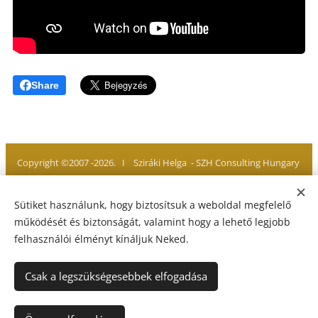
Share
Copyright ©2007 -2026. I Sziráki Helga - SZH Consulting Hungary
Minden jog fenntartva. All rights reserved
Sütiket használunk, hogy biztosítsuk a weboldal megfelelő
működését és biztonságát, valamint hogy a lehető legjobb
felhasználói élményt kínáljuk Neked.
Adatvédelmi Tájékoztató
I
Jogi Nyilatkozat
I
Impresszum
Sütik
Csak a legszükségesebbek elfogadása
Nyelvek