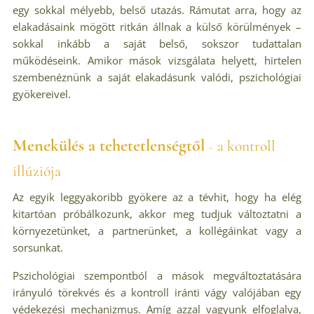
egy sokkal mélyebb, belső utazás. Rámutat arra, hogy az
elakadásaink mögött ritkán állnak a külső körülmények –
sokkal inkább a saját belső, sokszor tudattalan
működéseink. Amikor mások vizsgálata helyett, hirtelen
szembenéznünk a saját elakadásunk valódi, pszichológiai
gyökereivel.
Menekülés a tehetetlenségtől
a kontroll
-
illúziója
Az egyik leggyakoribb gyökere az a tévhit, hogy ha elég
kitartóan próbálkozunk, akkor meg tudjuk változtatni a
környezetünket, a partnerünket, a kollégáinkat vagy a
sorsunkat.
Pszichológiai szempontból a mások megváltoztatására
irányuló törekvés és a kontroll iránti vágy valójában egy
védekezési mechanizmus. Amíg azzal vagyunk elfoglalva,