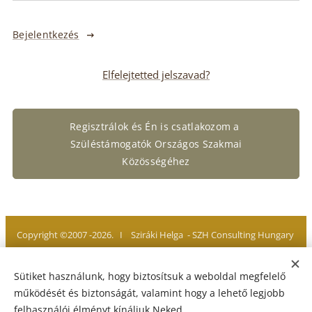
Bejelentkezés
Elfelejtetted jelszavad?
Regisztrálok és Én is csatlakozom a
Szüléstámogatók Országos Szakmai
Közösségéhez
Copyright ©2007 -2026. I Sziráki Helga - SZH Consulting Hungary
Minden jog fenntartva. All rights reserved
Sütiket használunk, hogy biztosítsuk a weboldal megfelelő
működését és biztonságát, valamint hogy a lehető legjobb
felhasználói élményt kínáljuk Neked.
Adatvédelmi Tájékoztató
I
Jogi Nyilatkozat
I
Impresszum