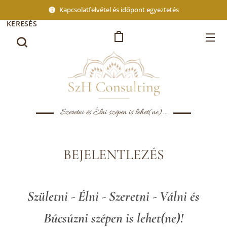
Kapcsolatfelvétel és időpont egyeztetés
KERESÉS
Szeretni és Élni szépen is lehet(ne)...
BEJELENTLEZÉS
Születni - Élni - Szeretni - Válni és
Búcsúzni szépen is lehet(ne)!