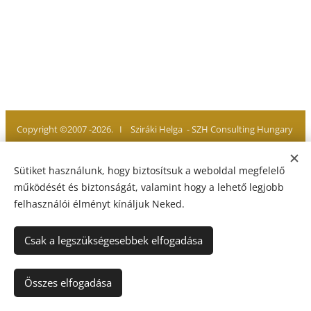
Copyright ©2007 -2026. I Sziráki Helga - SZH Consulting Hungary
Minden jog fenntartva. All rights reserved
Sütiket használunk, hogy biztosítsuk a weboldal megfelelő
működését és biztonságát, valamint hogy a lehető legjobb
felhasználói élményt kínáljuk Neked.
Adatvédelmi Tájékoztató
I
Jogi Nyilatkozat
I
Impresszum
Sütik
Csak a legszükségesebbek elfogadása
Nyelvek
Összes elfogadása
Magyar
English