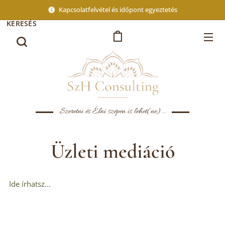
Kapcsolatfelvétel és időpont egyeztetés
KERESÉS
Szeretni és Élni szépen is lehet(ne)...
Üzleti mediáció
Ide írhatsz...