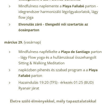
Mindfulness naplemente a
parton -
Playa
Fañabé
idegrendszer harmonizáló légzőgyakorlatok, lágy
flow jóga
Elvonulás záró - Elengedő női szertartás az
óceánparton
(vasárnap)
március 29.
Mindfulness napfelkelte a
parton
Playa de Santiago
- lágy Flow yoga és a hullámzással összehangolt
Sitting & Walking Meditation
napközben pihenés és szabad program a a
Playa
parton
Fañabé
Hazaindulás 19:20 (TFS) - érkezés 01:25 (BUD)
Ryanair járat
Életre szóló élményekkel, mély tapasztalatokkal