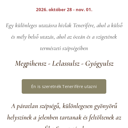
2026. október 28 - nov. 01.
Egy különleges utazásra hívlak Tenerifére, ahol a külső
és mély belső utazás, ahol az óceán és a szigetének
természeti szépségeiben
Megpihensz - Lelassulsz - Gyógyulsz
Én is szeretnék Tenerifére utazni
A páratlan szépségű, különlegesen gyönyörű
helyszínek a jelenben tartanak és feltöltenek az