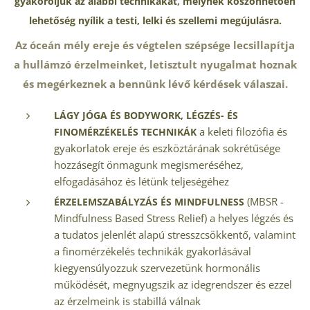
gyakoroljuk az alábbi technikákat, melynek köszönhetően
lehetőség nyílik a testi, lelki és szellemi megújulásra.
Az óceán mély ereje és végtelen szépsége lecsillapítja
a hullámzó érzelmeinket, letisztult nyugalmat hoznak
és megérkeznek a bennünk lévő kérdések válaszai.
LÁGY JÓGA ÉS BODYWORK,
LÉGZÉS- ÉS
a keleti filozófia és
FINOMÉRZÉKELÉS TECHNIKÁK
gyakorlatok ereje és eszköztárának sokrétűsége
hozzásegít önmagunk megismeréséhez,
elfogadásához és létünk teljeségéhez
(MBSR -
É
RZELEMSZABÁLYZÁS ÉS MINDFULNESS
Mindfulness Based Stress Relief) a helyes légzés és
a tudatos jelenlét alapú stresszcsökkentő, valamint
a finomérzékelés technikák gyakorlásával
kiegyensúlyozzuk szervezetünk hormonális
működését, megnyugszik az idegrendszer és ezzel
az érzelmeink is stabillá válnak