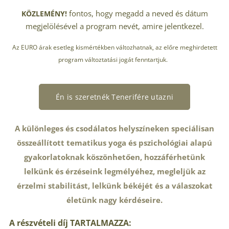
fontos, hogy megadd a neved és dátum
KÖZLEMÉNY!
megjelölésével a program nevét, amire jelentkezel.
Az EURO árak esetleg kismértékben változhatnak, az előre meghirdetett
program változtatási jogát fenntartjuk.
Én is szeretnék Tenerifére utazni
A különleges és csodálatos helyszíneken speciálisan
összeállított tematikus yoga és pszichológiai alapú
gyakorlatoknak köszönhetően, hozzáférhetünk
lelkünk és érzéseink legmélyéhez, megleljük az
érzelmi stabilitást, lelkünk békéjét és a válaszokat
életünk nagy kérdéseire.
A részvételi díj TARTALMAZZA: