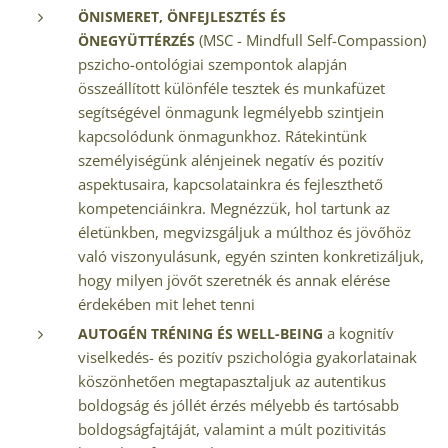
ÖNISMERET, ÖNFEJLESZTÉS ÉS
(MSC - Mindfull Self-Compassion)
ÖNEGYÜTTÉRZÉS
pszicho-ontológiai szempontok alapján
összeállított különféle tesztek és munkafüzet
segítségével önmagunk legmélyebb szintjein
kapcsolódunk önmagunkhoz. Rátekintünk
személyiségünk alénjeinek negatív és pozitív
aspektusaira, kapcsolatainkra és fejleszthető
kompetenciáinkra. Megnézzük, hol tartunk az
életünkben, megvizsgáljuk a múlthoz és jövőhöz
való viszonyulásunk, egyén szinten konkretizáljuk,
hogy milyen jövőt szeretnék és annak elérése
érdekében mit lehet tenni
a kognitív
AUTOGÉN TRÉNING ÉS WELL-BEING
viselkedés- és pozitív pszichológia gyakorlatainak
köszönhetően megtapasztaljuk az autentikus
boldogság és jóllét érzés mélyebb és tartósabb
boldogságfajtáját, valamint a múlt pozitivitás