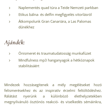
Naplementés quad túra a Teide Nemzeti parkban
Etikus bálna- és delfin megfigyelés vitorlásról
Átkompolunk Gran Canariára, a Las Palomas
dűnékhez
Ajándék:
Önismeret és traumatudatosság munkafüzet
Mindfulness mp3 hanganyagok a hétköznapok
stabilitásáért
Mindezek hozzásegítenek a mély megéléseket hozó
felismerésekhez és az inspiratív érzelmi feltöltődéshez.
Rálátást nyerünk a különböző élethelyzetekben
megnyilvánuló ösztönös reakció- és viselkedés sémáinkra,