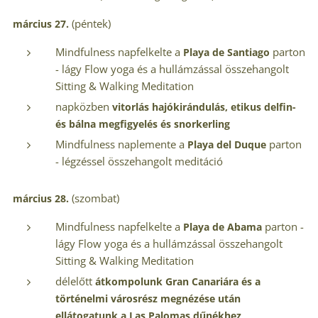
(péntek)
március 27.
Mindfulness napfelkelte a
parton
Playa de Santiago
- lágy Flow yoga és a hullámzással összehangolt
Sitting & Walking Meditation
napközben
vitorlás hajókirándulás, etikus delfin-
és bálna megfigyelés és snorkerling
Mindfulness naplemente a
parton
Playa del Duque
- légzéssel összehangolt meditáció
(szombat)
március 28.
Mindfulness napfelkelte a
parton -
Playa de Abama
lágy Flow yoga és a hullámzással összehangolt
Sitting & Walking Meditation
délelőtt
átkompolunk Gran Canariára és a
történelmi városrész megnézése után
ellátogatunk a Las Palomas dűnékhez