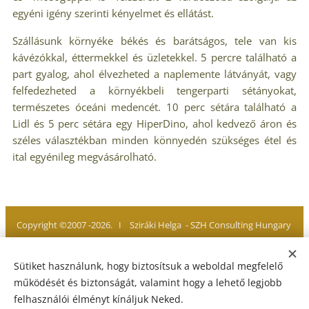
egyéni igény szerinti kényelmet és ellátást.
Szállásunk környéke békés és barátságos, tele van kis
kávézókkal, éttermekkel és üzletekkel. 5 percre található a
part gyalog, ahol élvezheted a naplemente látványát, vagy
felfedezheted a környékbeli tengerparti sétányokat,
természetes óceáni medencét. 10 perc sétára található a
Lidl és 5 perc sétára egy HiperDino, ahol kedvező áron és
széles választékban minden könnyedén szükséges étel és
ital egyénileg megvásárolható.
Copyright ©2007 -2026. I Sziráki Helga - SZH Consulting Hungary
Minden jog fenntartva. All rights reserved
Sütiket használunk, hogy biztosítsuk a weboldal megfelelő
működését és biztonságát, valamint hogy a lehető legjobb
felhasználói élményt kínáljuk Neked.
Adatvédelmi Tájékoztató
I
Jogi Nyilatkozat
I
Impresszum