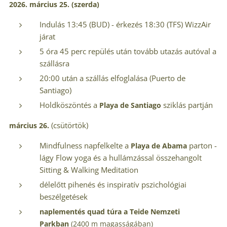
2026. március 25. (szerda)
Indulás 13:45 (BUD) - érkezés 18:30 (TFS) WizzAir
járat
5 óra 45 perc repülés után tovább utazás autóval a
szállásra
20:00 után a szállás elfoglalása (Puerto de
Santiago)
Holdköszöntés a
sziklás
partján
Playa de Santiago
(csütörtök)
március 26.
Mindfulness napfelkelte a
parton -
Playa de Abama
lágy Flow yoga és a hullámzással összehangolt
Sitting & Walking Meditation
délelőtt pihenés és inspiratív pszichológiai
beszélgetések
naplementés quad túra a
Teide Nemzeti
Parkban
(2400 m magasságában)