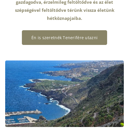
gazdagodva, érzelmileg feltöltődve és az élet
szépségével feltöltődve térünk vissza életünk
hétköznapjaiba.
Én is szeretnék Tenerifére utazni