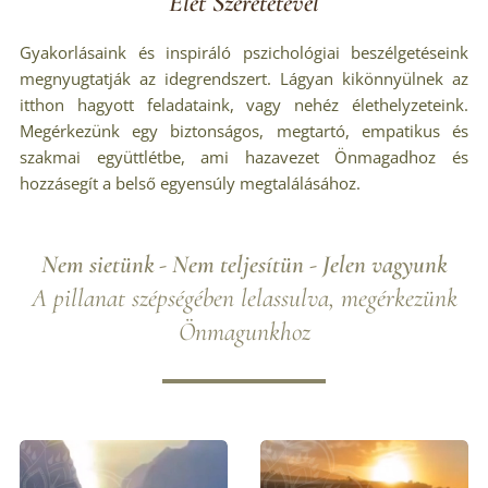
Élet Szeretetével
Gyakorlásaink és inspiráló pszichológiai beszélgetéseink
megnyugtatják az idegrendszert. Lágyan kikönnyülnek az
itthon hagyott feladataink, vagy nehéz élethelyzeteink.
Megérkezünk egy biztonságos, megtartó, empatikus és
szakmai együttlétbe, ami hazavezet Önmagadhoz és
hozzásegít a belső egyensúly megtalálásához.
Nem sietünk -
Nem teljesítün - Jelen vagyunk
A pillanat szépségében lelassulva, megérkezünk
Önmagunkhoz