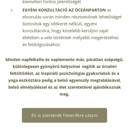
kiemelten fontos jelentőségét
az
EGYÉNI KONZULTÁCIÓ AZ ÓCEÁNPARTON
elvonulás során minden résztvevőnek lehetőséget
biztosítok egy időkeret nélküli, egyéni
konzultációra, hogy közelebb kerüljön saját
életében a vele történtek mélyebb megértéséhez
és feldolgozásához
Minden napfelkelte és naplemente más, páratlan szépségű,
különlegesen gyönyörű helyszínei
segítik
az érzelmi
feltöltődést, az inspiráló pszichológiai gyakorlatok és a
yoga eszköztára pedig a belső egyensúly megtalálásával,
belső elmélyüléssel és
az élet szeretetével ajándékoznak
meg.
Én is szeretnék Tenerifére utazni