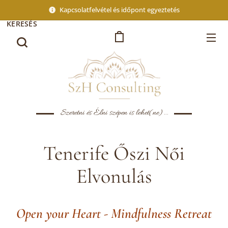
Kapcsolatfelvétel és időpont egyeztetés
KERESÉS
Szeretni és Élni szépen is lehet(ne)...
Tenerife Őszi Női
Elvonulás
Open your Heart - Mindfulness Retreat