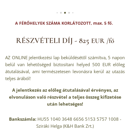
A FÉRŐHELYEK SZÁMA KORLÁTOZOTT, max. 5 fő.
RÉSZVÉTELI DÍJ - 825
EUR /fő
AZ ONLINE jelentkezési lap beküldésétől számítva, 5 napon
belül van lehetőséged biztosítani helyed 500 EUR előleg
átutalásával, ami természetesen levonásra kerül az utazás
teljes árából!
A jelentkezés az előleg átutalásával érvényes, az
elvonuláson való részvétel a teljes összeg kifizetése
után lehetséges!
Bankszámla:
HU55 1040 3648 6656 5153 5757 1008 -
Sziráki Helga (K&H Bank Zrt.)