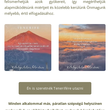
felismerhetjük azok gyökereit, így megérthetjük
alapműködésünk miértjeit és közelebb kerülünk Önmagunk
mélyebb, értő elfogadásához.
Én is szeretnék Tenerifére utazni
Minden alkalommal más, páratlan szépségű helyszínen