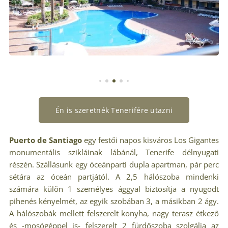
Én is szeretnék Tenerifére utazni
Puerto de Santiago
egy festői napos kisváros Los Gigantes
monumentális szikláinak lábánál, Tenerife délnyugati
részén. Szállásunk egy óceánparti dupla apartman, pár perc
sétára az óceán partjától. A 2,5 hálószoba mindenki
számára külön 1 személyes ággyal biztosítja a nyugodt
pihenés kényelmét, az egyik szobában 3, a másikban 2 ágy.
A hálószobák mellett felszerelt konyha, nagy terasz étkező
és -mosógéppel is- felszerelt 2 fürdőszoba szolgálja az