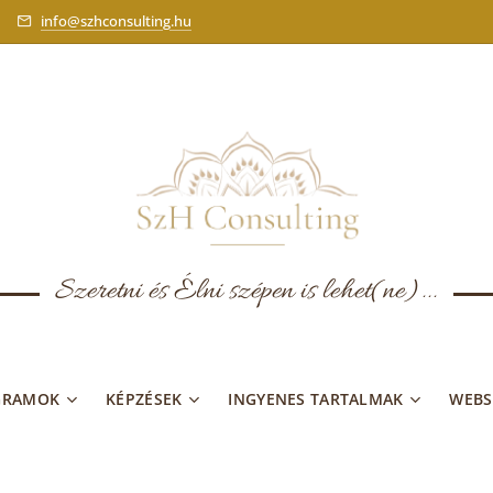
info@szhconsulting.hu
Szeretni és Élni szépen is lehet(ne)...
GRAMOK
KÉPZÉSEK
INGYENES TARTALMAK
WEB