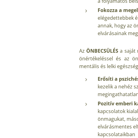
a folyamatos bel
Fokozza a megel
elégedettebbek él
annak, hogy az ö
elvárásainak meg
Az
ÖNBECSÜLÉS
a saját
önértékeléssel és az ön
mentális és lelki egészség
Erősíti a psziché
kezelik a nehéz s
megingathatatlan
Pozitív emberi 
kapcsolatok kiala
önmagukat, mások
elvárásmentes el
kapcsolataikban