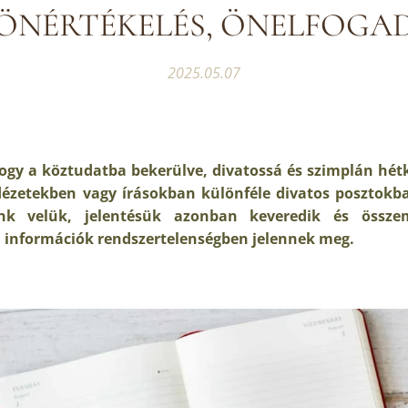
, ÖNÉRTÉKELÉS, ÖNELFOGAD
2025.05.07
ogy a köztudatba bekerülve, divatossá és szimplán hétk
ézetekben vagy írásokban különféle divatos posztokb
nk velük, jelentésük azonban keveredik és össz
 információk rendszertelenségben jelennek meg.