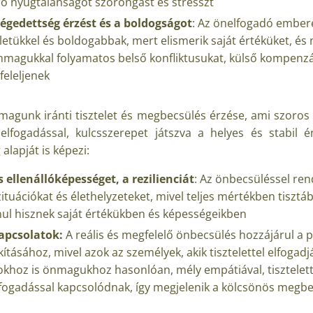
ső nyugtalanságot szorongást és stresszt
égedettség érzést és a boldogságot
: Az önelfogadó ember
etükkel és boldogabbak, mert elismerik saját értéküket, és
nmagukkal folyamatos belső konfliktusukat, külső kompenz
feleljenek
 magunk iránti tisztelet és megbecsülés érzése, ami szoros 
elfogadással, kulcsszerepet játszva a helyes és stabil é
 alapját is képezi:
s ellenállóképességet, a rezilienciát
: Az önbecsüléssel re
zituációkat és élethelyzeteket, mivel teljes mértékben tiszt
ul hisznek saját értékükben és képességeikben
kapcsolatok:
A reális és megfelelő önbecsülés hozzájárul a 
kításához, mivel azok az személyek, akik tisztelettel elfogadj
hoz is önmagukhoz hasonlóan, mély empátiával, tisztelettel
fogadással kapcsolódnak, így megjelenik a kölcsönös megb