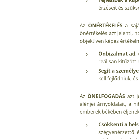
érzéseit és szüks
Az
ÖNÉRTÉKELÉS
a saj
önértékelés azt jelenti, 
objektíven képes értékeln
Önbizalmat ad
:
reálisan kitűzött
Segít a személye
kell fejlődniük, 
Az
ÖNELFOGADÁS
azt j
alénjei árnyoldalait, a 
emberek békében éljenek
Csökkenti a bel
szégyenérzettől é