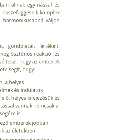
tban állnak egymással és
és összefüggéseik komplex
an harmonikusabbá váljon
 gondolatait, értékeit,
 meg ösztönös reakció- és
vé teszi, hogy az emberek
te segít, hogy:
n, a helyes
zelmek és indulatok
elő, helyes kifejezésük és
atással vannak nemcsak a
ségére is.
lkező emberek jobban
ak az életükben.
obban megértsék mások