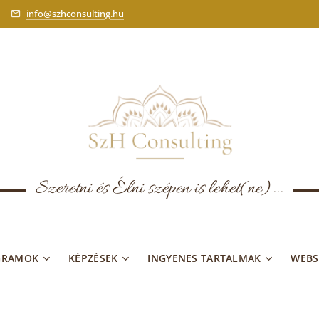
info@szhconsulting.hu
Szeretni és Élni szépen is lehet(ne)...
GRAMOK
KÉPZÉSEK
INGYENES TARTALMAK
WEB