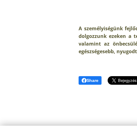
A személyiségünk fejlőd
dolgozzunk ezeken a te
valamint az önbecsülé
egészségesebb, nyugodt,
Share
Copyright ©2007 -2026. I Sziráki Helga - SZH Consulting Hunga