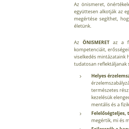
Az önismeret, önértékel
együttesen alkotják az e
megértése segíthet, hog
életünk.
Az
ÖNISMERET
az a fol
kompetenciáit, erősségei
viselkedés mintázataink 
tudatosan reflektáljanak
Helyes érzelemsz
érzelemszabályzás
természetes része
kezelésük elenge
mentális és a fi
Felelőségteljes
megértik, mi és m
Fejlesszék a kap