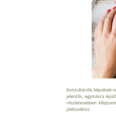
Konzultációk, képzések v
jelentős, egymásra épül
részletesebben kifejtse
jólétünkhöz.