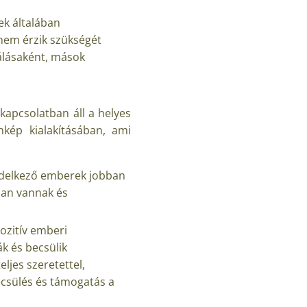
ek általában
 nem érzik szükségét
álásaként, mások
kapcsolatban áll a helyes
nkép kialakításában, ami
ndelkező emberek jobban
ában vannak és
pozitív emberi
ák és becsülik
jes szeretettel,
ecsülés és támogatás a