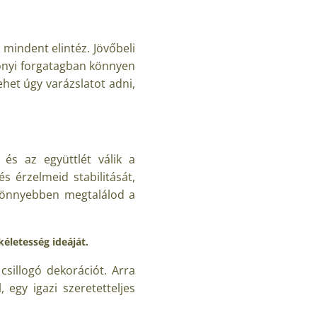
 mindent elintéz. Jövőbeli
csonyi forgatagban könnyen
ehet úgy varázslatot adni,
és az együttlét válik a
 érzelmeid stabilitását,
 könnyebben megtalálod a
életesség ideáját.
sillogó dekorációt. Arra
egy igazi szeretetteljes