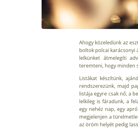
Ahogy közeledünk az eszt
boltok polcai karácsonyi
lelkünket átmelegíti a
teremteni, hogy minden s
Listákat készítünk, ajá
rendszerezünk, majd pap
listája egyre csak nő, a b
lelkileg is fáradunk, a f
egy nehéz nap, egy apró 
megjelenjen a türelmetle
az öröm helyét pedig lass