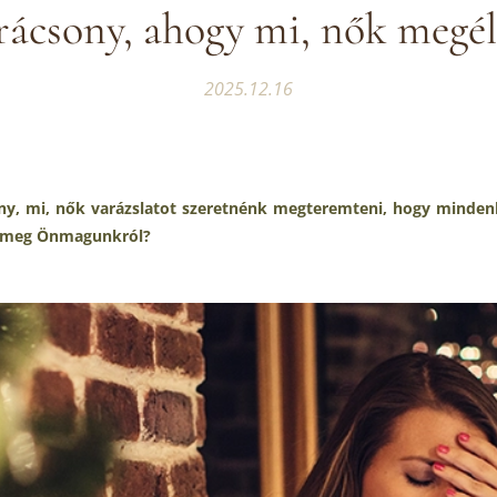
rácsony, ahogy mi, nők megél
2025.12.16
ny, mi, nők varázslatot szeretnénk megteremteni, hogy mindenk
k meg Önmagunkról?