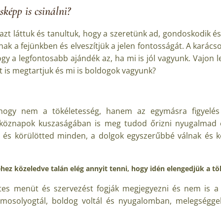
sképp is csinálni?
azt láttuk és tanultuk, hogy a szeretünk ad, gondoskodik és
árnak a fejünkben és elveszítjük a jelen fontosságát. A kará
y a legfontosabb ajándék az, ha mi is jól vagyunk. Vajon l
is megtartjuk és mi is boldogok vagyunk?
 hogy nem a tökéletesség, hanem az egymásra figyelés 
köznapok kuszaságában is meg tudod őrizni nyugalmad és
 és körülötted minden, a dolgok egyszerűbbé válnak és
hez közeledve talán elég annyit tenni, hogy idén elengedjük a tök
es menüt és szervezést fogják megjegyezni és nem is a c
osolyogtál, boldog voltál és nyugalomban, melegséggel, 