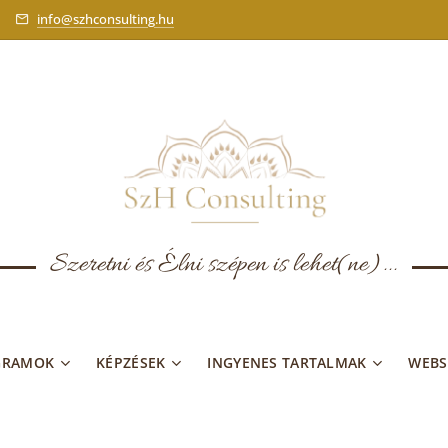
info@szhconsulting.hu
Szeretni és Élni szépen is lehet(ne)...
GRAMOK
KÉPZÉSEK
INGYENES TARTALMAK
WEB