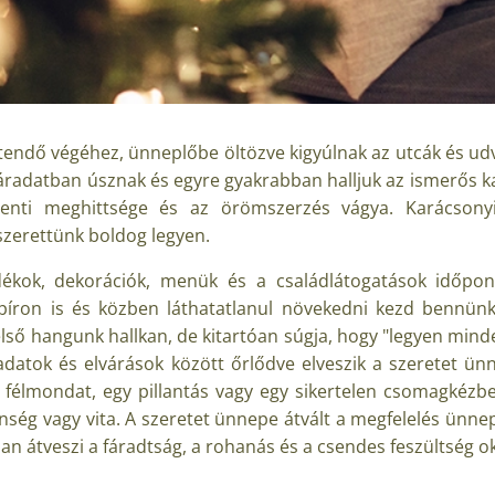
endő végéhez, ünneplőbe öltözve kigyúlnak az utcák és udv
 áradatban úsznak és egyre gyakrabban halljuk az ismerős k
dventi meghittsége és az örömszerzés vágya. Karácsonyi
zerettünk boldog legyen.
ndékok, dekorációk, menük és a családlátogatások időpo
íron is és közben láthatatlanul növekedni kezd bennünk
első hangunk hallkan, de kitartóan súgja, hogy "legyen minde
eladatok és elvárások között őrlődve elveszik a szeretet ü
félmondat, egy pillantás vagy egy sikertelen csomagkézbe
nség vagy vita. A szeretet ünnepe átvált a megfelelés ünnep
an átveszi a fáradtság, a rohanás és a csendes feszültség o