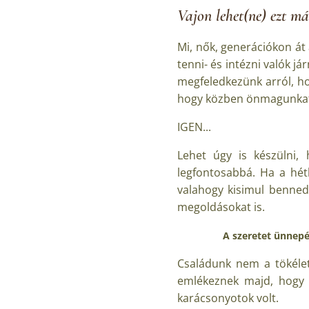
Vajon lehet(ne) ezt má
Mi, nők, generációkon át 
tenni- és intézni valók j
megfeledkezünk arról, hog
hogy közben önmagunkat 
IGEN...
Lehet úgy is készülni,
legfontosabbá. Ha a hét
valahogy kisimul benned
megoldásokat is.
A szeretet ünnepé
Családunk nem a tökélet
emlékeznek majd, hogy m
karácsonyotok volt.