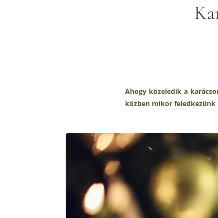
Ka
Ahogy közeledik a karácso
közben mikor feledkezün