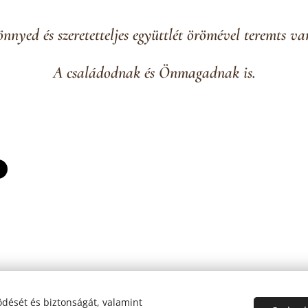
nnyed és szeretetteljes együttlét örömével teremts va
A családodnak és Önmagadnak is.
ry
Ada
dését és biztonságát, valamint