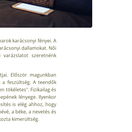
arok karácsonyi fényei. A
arácsonyi dallamokat. Női
 varázslatot szeretnénk
ntjai. Először magunkban
 a feszültség. A teendők
n tökéletes". Fizikailag és
nnepének lényege. Ilyenkor
sítés is elég ahhoz, hogy
évé, a béke, a nevetés és
kozta kimerültség.