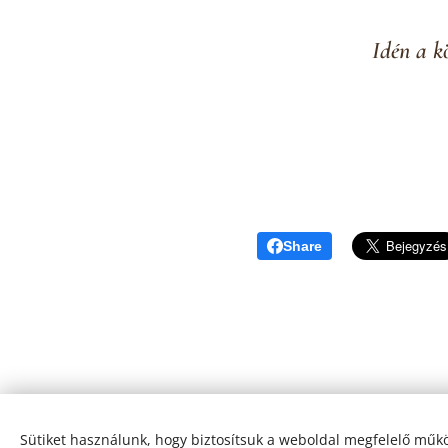
Idén a kö
Share
Copyright ©2007 -2026. I Sziráki Helga - SZH Consulting Hunga
Sütiket használunk, hogy biztosítsuk a weboldal megfelelő műkö