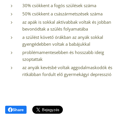
30% csökkent a fogós szülések száma
50% csökkent a császármetszések száma
az apák is sokkal aktívabbak voltak és jobban
bevonódtak a szülés folyamatába
a szülést követő órákban az anyák sokkal
gyengédebben voltak a babájukkal
problémamentesebben és hosszabb ideig
szoptattak
az anyák kevésbé voltak aggodalmaskodók és
ritkábban fordult elő gyermekágyi depresszió
Share