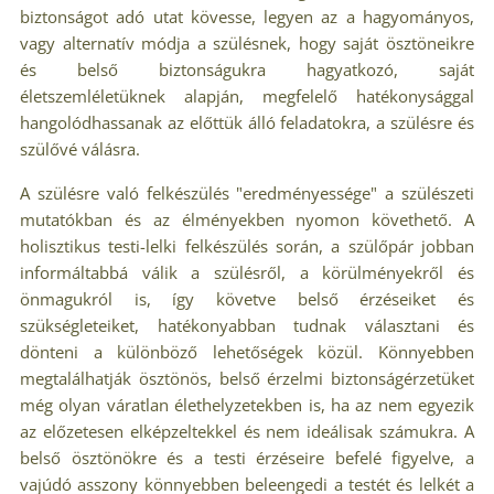
biztonságot adó utat kövesse, legyen az a hagyományos,
vagy alternatív módja a szülésnek, hogy saját ösztöneikre
és belső biztonságukra hagyatkozó, saját
életszemléletüknek alapján, megfelelő hatékonysággal
hangolódhassanak az előttük álló feladatokra, a szülésre és
szülővé válásra.
A szülésre való felkészülés "eredményessége" a szülészeti
mutatókban és az élményekben nyomon követhető. A
holisztikus testi-lelki felkészülés során, a szülőpár jobban
informáltabbá válik a szülésről, a körülményekről és
önmagukról is, így követve belső érzéseiket és
szükségleteiket, hatékonyabban tudnak választani és
dönteni a különböző lehetőségek közül. Könnyebben
megtalálhatják ösztönös, belső érzelmi biztonságérzetüket
még olyan váratlan élethelyzetekben is, ha az nem egyezik
az előzetesen elképzeltekkel és nem ideálisak számukra. A
belső ösztönökre és a testi érzéseire befelé figyelve, a
vajúdó asszony könnyebben beleengedi a testét és lelkét a