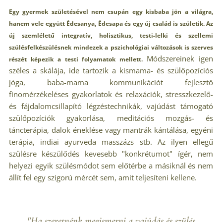
Egy gyermek születésével nem csupán egy kisbaba jön a világra,
hanem vele együtt Édesanya, Édesapa és egy új család is születik. Az
új szemléletű integratív, holisztikus, testi-lelki és szellemi
szülésfelkészülésnek mindezek a pszichológiai változások is szerves
Módszereinek igen
részét képezik a testi folyamatok mellett.
széles a skálája, ide tartozik a kismama- és szülőpozíciós
jóga, baba-mama kommunikációt fejlesztő
finomérzékeléses gyakorlatok és relaxációk, stresszkezelő-
és fájdalomcsillapító légzéstechnikák, vajúdást támogató
szülőpozíciók gyakorlása, meditációs mozgás- és
táncterápia, dalok éneklése vagy mantrák kántálása, egyéni
terápia, indiai ayurveda masszázs stb. Az ilyen ellegű
szülésre készülődés kevesebb "konkrétumot" ígér, nem
helyezi egyik szülésmódot sem előtérbe a másiknál és nem
állít fel egy szigorú mércét sem, amit teljesíteni kellene.
"Ha szeretnénk megismerni a vajúdás és szülés