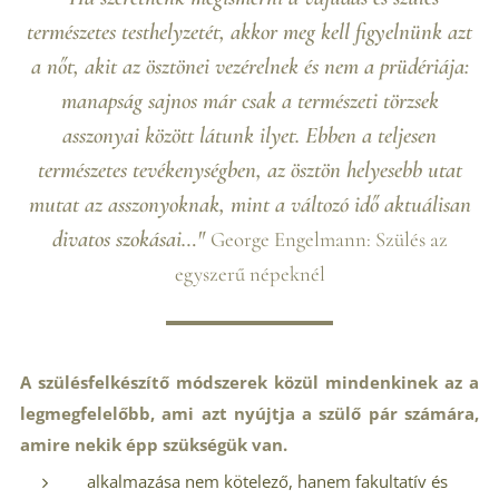
természetes testhelyzetét, akkor meg kell figyelnünk azt
a nőt, akit az ösztönei vezérelnek és nem a prüdériája:
manapság sajnos már csak a természeti törzsek
asszonyai között látunk ilyet. Ebben a teljesen
természetes tevékenységben, az ösztön helyesebb utat
mutat az asszonyoknak, mint a változó idő aktuálisan
divatos szokásai…"
George Engelmann: Szülés az
egyszerű népeknél
A szülésfelkészítő módszerek közül mindenkinek az a
legmegfelelőbb, ami azt nyújtja a szülő pár számára,
amire nekik épp szükségük van.
alkalmazása nem kötelező, hanem fakultatív és