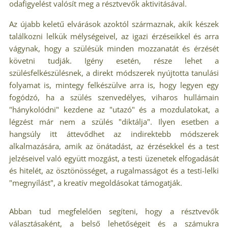
odafigyelést valósít meg a résztvevők aktivitásával.
Az újabb keletű elvárások azoktól származnak, akik készek
találkozni lelkük mélységeivel, az igazi érzéseikkel és arra
vágynak, hogy a szülésük minden mozzanatát és érzését
követni tudják. Igény esetén, része lehet a
szülésfelkészülésnek, a direkt módszerek nyújtotta tanulási
folyamat is, mintegy felkészülve arra is, hogy legyen egy
fogódzó, ha a szülés szenvedélyes, viharos hullámain
"hánykolódni" kezdene az "utazó" és a mozdulatokat, a
légzést már nem a szülés "diktálja". Ilyen esetben a
hangsúly itt áttevődhet az indirektebb módszerek
alkalmazására, amik az önátadást, az érzésekkel és a test
jelzéseivel való együtt mozgást, a testi üzenetek elfogadását
és hitelét, az ösztönösséget, a rugalmasságot és a testi-lelki
"megnyílást", a kreatív megoldásokat támogatják.
Abban tud megfelelően segíteni, hogy a résztvevők
választásaként, a belső lehetőségeit és a számukra