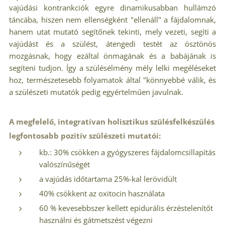
vajúdási kontrankciók egyre dinamikusabban hullámzó
táncába, hiszen nem ellenségként "ellenáll" a fájdalomnak,
hanem utat mutató segítőnek tekinti, mely vezeti, segíti a
vajúdást és a szülést, átengedi testét az ösztönös
mozgásnak, hogy ezáltal önmagának és a babájának is
segíteni tudjon. Így a szülésélmény mély lelki megéléseket
hoz, természetesebb folyamatok által "könnyebbé válik, és
a szülészeti mutatók pedig egyértelműen javulnak.
A megfelelő, integratívan holisztikus szülésfelkészülés
legfontosabb pozitív szülészeti mutatói:
kb.: 30% csökken a gyógyszeres fájdalomcsillapítás
valószínűségét
a vajúdás időtartama 25%-kal lerövidült
40% csökkent az oxitocin használata
60 % kevesebbszer kellett epidurális érzéstelenítőt
használni és gátmetszést végezni