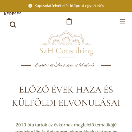
Kapcsolatfelvétel és időpont egyeztetés
KERESÉS
Szeretni és Élni szépen is lehet(ne)...
ELŐZŐ ÉVEK HAZA ÉS
KÜLFÖLDI ELVONULÁSAI
2013 óta tartok az évkörnek megfelelő tematikájú
tradicionális és önismereti elvonulásokat itthon és