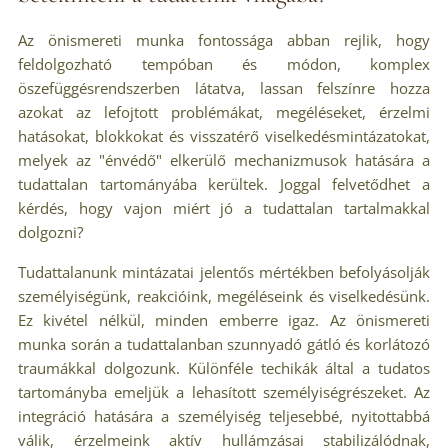
Az önismereti munka fontossága abban rejlik, hogy
feldolgozható tempóban és módon, komplex
öszefüggésrendszerben látatva, lassan felszínre hozza
azokat az lefojtott problémákat, megéléseket, érzelmi
hatásokat, blokkokat és visszatérő viselkedésmintázatokat,
melyek az "énvédő" elkerülő mechanizmusok hatására a
tudattalan tartományába kerültek. Joggal felvetődhet a
kérdés, hogy vajon miért jó a tudattalan tartalmakkal
dolgozni?
Tudattalanunk mintázatai jelentős mértékben befolyásolják
személyiségünk, reakcióink, megéléseink és viselkedésünk.
Ez kivétel nélkül, minden emberre igaz. Az önismereti
munka során a tudattalanban szunnyadó gátló és korlátozó
traumákkal dolgozunk. Különféle techikák által a tudatos
tartományba emeljük a lehasított személyiségrészeket. Az
integráció hatására a személyiség teljesebbé, nyitottabbá
válik, érzelmeink aktív hullámzásai stabilizálódnak,