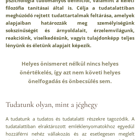
pszichológia tudományos definíciói, valamint a keleti
filozófia tanításai által is. Célja a tudatalattiban
meghúzódó rejtett tudattartalmak feltárása, amelyek
alapjaiban határozzák meg személyiségünk
sokszínűségét és árnyoldalait, érzelemvilágunk,
reakcióink, viselkedésünk, vagyis tulajdonképp teljes
lényünk és életünk alapjait képezik.
Helyes önismeret nélkül nincs helyes
önértékelés, így azt nem követi helyes
önelfogadás és önbecsülés sem.
Tudatunk olyan, mint a jéghegy
A tudatunk a tudatos és tudatalatti részekre tagozódik. A
tudatalattiban elraktározott emléklenyomatokhoz egyedül
hozzáférni nehéz vállakozás és az esetlegesen meglelt