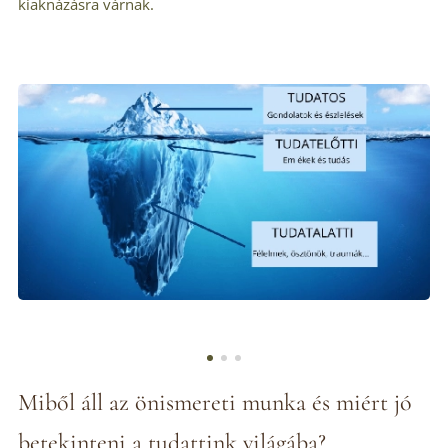
kiaknázásra várnak.
Miből áll az önismereti munka és miért jó
betekinteni a tudattink világába?