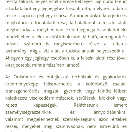
résztartalmak helyes értelmezése kétséges. Sigmund Freud
a tudattalant egy jéghegyhez hasonlította, melynek tudatos
része csupán a jéghegy csúcsa! A mindenünkre kiterjedő és
meghatározó tudatalatti rész, láthatatlanul a felszín alatt
meghúzódva a mélyben van. Freud jéghegy hasonlattal élő
modelljében a lélek vízből kibukkanó, látható, önmagunk és
mások számára is megismerhető része a tudatos
tartomány, míg a víz alatt a tudattalanunk helyezkedik el.
Ahogyan egy jéghegy esetében is, a felszín alatti rész jóval
kiterjedtebb, mint a felszínen látható.
Az Önismeret és önfejlesztő technikák és gyakorlatok
eredményeképp felismerhetők a különböző családi
transzgenerációs, magzati, gyermeki vagy felnőtt létben
keletkezett viselkedésmintázatok, sérülések, blokkok vagy
rejtett képességek. Ráláthatunk ismert
személyiségrészeinkre és árnyoldalainkra,
valamint megjelenhetnek személyiségünk azon értékes
részei, melyeket még szunnyadnak, nem ismerünk és