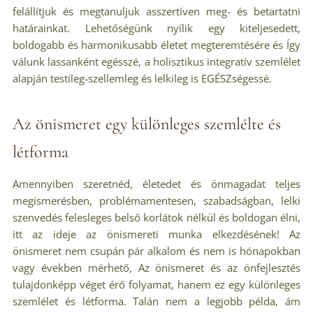
felállítjuk és megtanuljuk asszertíven meg- és betartatni
határainkat. Lehetőségünk nyílik egy kiteljesedett,
boldogabb és harmonikusabb életet megteremtésére és Így
válunk lassanként egésszé, a holisztikus integratív szemlélet
alapján testileg-szellemleg és lelkileg is EGÉSZségessé.
Az önismeret egy különleges szemlélte és
létforma
Amennyiben szeretnéd, életedet és önmagadat teljes
megismerésben, problémamentesen, szabadságban, lelki
szenvedés felesleges belső korlátok nélkül és boldogan élni,
itt az ideje az önismereti munka elkezdésének! Az
önismeret nem csupán pár alkalom és nem is hónapokban
vagy években mérhető, Az önismeret és az önfejlesztés
tulajdonképp véget érő folyamat, hanem ez egy különleges
szemlélet és létforma. Talán nem a legjobb példa, ám