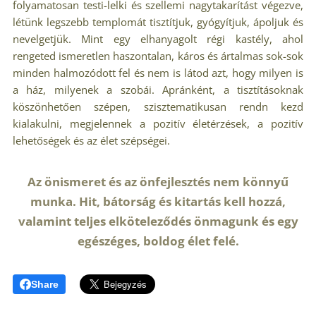
folyamatosan testi-lelki és szellemi nagytakarítást végezve,
létünk legszebb templomát tisztítjuk, gyógyítjuk, ápoljuk és
nevelgetjük. Mint egy elhanyagolt régi kastély, ahol
rengeted ismeretlen haszontalan, káros és ártalmas sok-sok
minden halmozódott fel és nem is látod azt, hogy milyen is
a ház, milyenek a szobái. Apránként, a tisztításoknak
köszönhetően szépen, szisztematikusan rendn kezd
kialakulni, megjelennek a pozitív életérzések, a pozitív
lehetőségek és az élet szépségei.
Az önismeret és az önfejlesztés nem könnyű
munka. Hit, bátorság és kitartás kell hozzá,
valamint teljes elköteleződés önmagunk és egy
egészéges, boldog élet felé.
Share