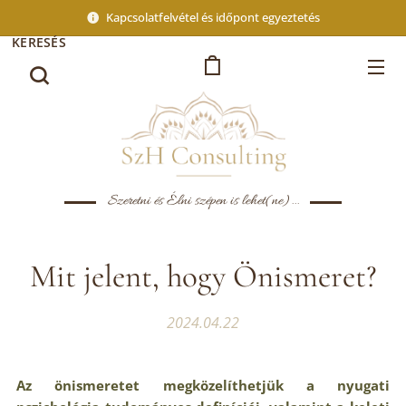
Kapcsolatfelvétel és időpont egyeztetés
KERESÉS
Szeretni és Élni szépen is lehet(ne)...
Mit jelent, hogy Önismeret?
2024.04.22
Az önismeretet megközelíthetjük a nyugati