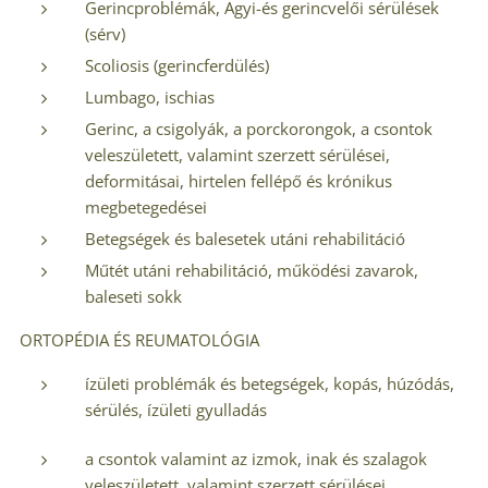
Gerincproblémák, Agyi-és gerincvelői sérülések
(sérv)
Scoliosis (gerincferdülés)
Lumbago, ischias
Gerinc, a csigolyák, a porckorongok, a csontok
veleszületett, valamint szerzett sérülései,
deformitásai, hirtelen fellépő és krónikus
megbetegedései
Betegségek és balesetek utáni rehabilitáció
Műtét utáni rehabilitáció, működési zavarok,
baleseti sokk
ORTOPÉDIA ÉS REUMATOLÓGIA
ízületi problémák és betegségek, kopás, húzódás,
sérülés, ízületi gyulladás
a csontok valamint az izmok, inak és szalagok
veleszületett, valamint szerzett sérülései,