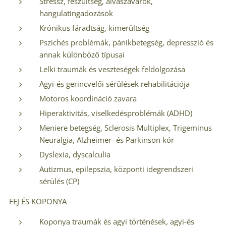
Stressz, feszültség, alvászavarok,
hangulatingadozások
Krónikus fáradtság, kimerültség
Pszichés problémák, pánikbetegség, depresszió és
annak különböző típusai
Lelki traumák és veszteségek feldolgozása
Agyi-és gerincvelői sérülések rehabilitációja
Motoros koordináció zavara
Hiperaktivitás, viselkedésproblémák (ADHD)
Meniere betegség, Sclerosis Multiplex, Trigeminus
Neuralgia, Alzheimer- és Parkinson kór
Dyslexia, dyscalculia
Autizmus, epilepszia, központi idegrendszeri
sérülés (CP)
FEJ ÉS KOPONYA
Koponya traumák és agyi történések, agyi-és