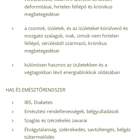
deformitásai, hirtelen fellépő és krónikus
megbetegedései
a csontok, ízületek, és az ízületeket körülvevő és
mozgató szalagok, inak, izmok nem hirtelen
fellépő, sérülésből származó, krónikus
megbetegedései
különösen hasznos az ízületekben és a
végtagokban lévő energiablokkok oldásában
HAS ÉS EMÉSZTŐRENDSZER
IBS, Diabetes
Emésztési rendellenességek, bélgyulladások
Szaglás és ízérzékelés zavarai
Étvágytalanság, székrekedés, savtúltengés, bélgáz
túltermelődés