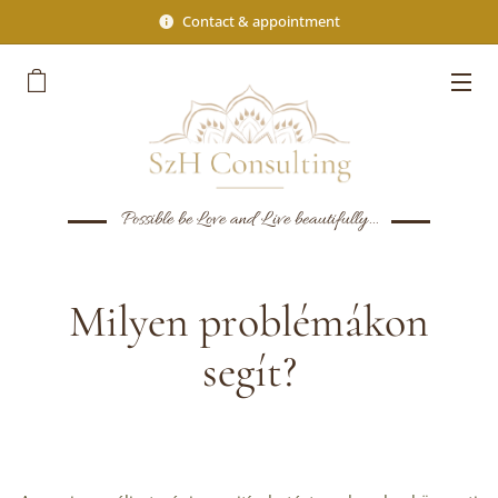
Contact & appointment
Possible be Love and Live beautifully...
Milyen problémákon
segít?