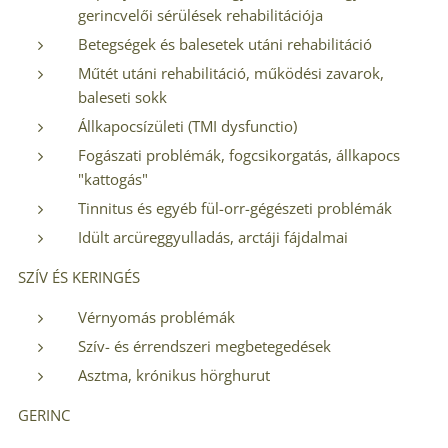
gerincvelői sérülések rehabilitációja
Betegségek és balesetek utáni rehabilitáció
Műtét utáni rehabilitáció, működési zavarok,
baleseti sokk
Állkapocsízületi (TMI dysfunctio)
Fogászati problémák, fogcsikorgatás, állkapocs
"kattogás"
Tinnitus és egyéb fül-orr-gégészeti problémák
Idült arcüreggyulladás, arctáji fájdalmai
SZÍV ÉS KERINGÉS
Vérnyomás problémák
Szív- és érrendszeri megbetegedések
Asztma, krónikus hörghurut
GERINC