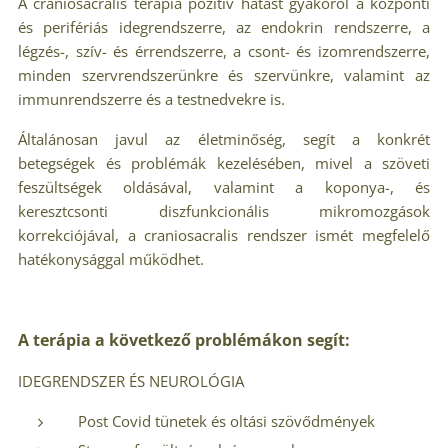
A craniosacrális terápia pozitív hatást gyakorol a központi
és perifériás idegrendszerre, az endokrin rendszerre, a
légzés-, szív- és érrendszerre, a csont- és izomrendszerre,
minden szervrendszerünkre és szervünkre, valamint az
immunrendszerre és a testnedvekre is.
Általánosan javul az életminőség, segít a konkrét
betegségek és problémák kezelésében, mivel a szöveti
feszültségek oldásával, valamint a koponya-, és
keresztcsonti diszfunkcionális mikromozgások
korrekciójával, a craniosacralis rendszer ismét megfelelő
hatékonysággal működhet.
A terápia a következő problémákon segít:
IDEGRENDSZER ÉS NEUROLÓGIA
Post Covid tünetek és oltási szövődmények