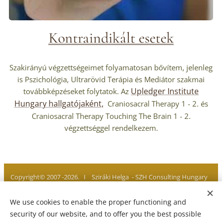
Kontraindikált esetek
Szakirányú végzettségeimet folyamatosan bővítem, jelenleg
is Pszichológia, Ultrarövid Terápia és Mediátor szakmai
Upledger Institute
továbbképzéseket folytatok. Az
Hungary hallgatójaként,
Craniosacral Therapy 1 - 2. és
Craniosacral Therapy Touching The Brain 1 - 2.
végzettséggel rendelkezem.
Copyright© 2007 -2026. I Sziráki Helga - SZH Consulting Hungary
I All rights reserved
We use cookies to enable the proper functioning and
Privacy policy I Legal notice I Imprint
Cookies
security of our website, and to offer you the best possible