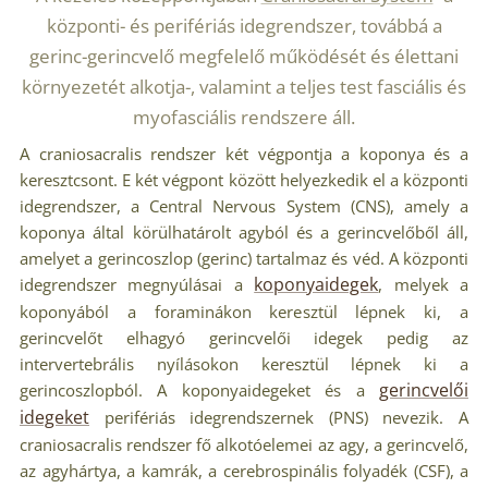
központi- és perifériás idegrendszer, továbbá a
gerinc-gerincvelő megfelelő működését és élettani
környezetét alkotja-, valamint a teljes test fasciális és
myofasciális rendszere áll.
A craniosacralis rendszer két végpontja a koponya és a
keresztcsont. E két végpont között helyezkedik el a központi
idegrendszer, a Central Nervous System (CNS), amely a
koponya által körülhatárolt agyból és a gerincvelőből áll,
amelyet a gerincoszlop (gerinc) tartalmaz és véd. A központi
koponyaidegek
idegrendszer megnyúlásai a
, melyek a
koponyából a foraminákon keresztül lépnek ki, a
gerincvelőt elhagyó gerincvelői idegek pedig az
intervertebrális nyílásokon keresztül lépnek ki a
gerincvelői
gerincoszlopból. A koponyaidegeket és a
idegeket
perifériás idegrendszernek (PNS) nevezik. A
craniosacralis rendszer fő alkotóelemei az agy, a gerincvelő,
az agyhártya, a kamrák, a cerebrospinális folyadék (CSF), a