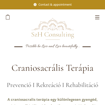
Contact & appointment
Possible be Love and Live beautifully...
Craniosacrális Terápia
Prevenció I Rekreáció I Rehabilitáció
A craniosacralis terápia egy különlegesen gyengéd,