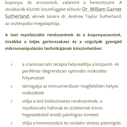
koponya- és arccsontok, valamint a keresztcsont. A
Dr. William Garner
struktúrák közötti összefüggést először
Sutherland
, akinek tanára dr. Andrew Taylor Sutherland,
az oszteopátia megalapítója.
A test myofasciális rendszerének és a koponyacsontok,
továbbá a teljes gerincszakasz és a csigolyák gyengéd
mikromanipulációs technikájának köszönhetően:
a craniosacralis terápia helyreállítja a központi- és
perifériás idegrendszer optimális működési
folyamatait
támogatja az immunrendszer megfelelően helyes
működését
oldja a test kötőszövetes rendszerének, a
myofascialis hálónak és izületeinek kóros
hegesedésből eredő patológias tüneteit
oldja a homeosztázis és oxidatív stressz patológiás