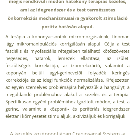
mégis rendkívüli módon hatékony terápiás kezelés,
ami az idegrendszer és a test természetes
önkorrekciós mechanizmusaira gyakorolt stimuláció
pozitív hatásán alapul.
A terápia a koponyacsontok mikromozgásainak, finoman
lágy mikromanipulációs korrigálásán alapul. Célja a test
fasciális és myofasciális rétegeiben található kötőszövetes
hegesedés, határok, lemezek ellazítása, az ízületi
feszültségek korrekciója, az izomrelaxáció, valamint a
koponyán belüli agyi-gerincvelői folyadék keringés
korrekciója és az idegi funkciók normalizálása. Kifejezetten
az egyén személyes problémájára helyezzük a hangsúlyt, a
megoldandó problémához alakul a kezelés és a terápia.
Specifikusan egyéni problémához igazított módon, a test, a
gerinc, valamint a központi- és perifériás idegrendszer
élettani környezetét stimuláljuk, aktivizáljuk és korrigáljuk.
A kezelés középpontjában
Craniosacral System
-a