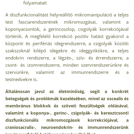
folyamatait
A diszfunkcionalitást helyreállító mikromanipuláció a teljes
test fasciarendszerének mikromozgásai, valamint a
koponyacsontok, a gerincoszlop, csigolyák korrekciójával
történik. A megfelelő korrekció pozitív hatást gyakorol a
központi és perifériás idegrendszerre, a csigolyák közötti
szakszoknál kilépő idegekre és ideggyökökre, a teljes
endokrin rendszerre, a légzés-, szív- és érrendszerre, a
csont- és izomrendszerre, minden szervrendszerünkre és
szervünkre, valamint az immunrendszerre és a
testnedvekre is.
Általánosan javul az életminőség, segít a konkrét
betegségek és problémák kezelésében, mivel az oscealis és
membránus blokkok és szöveti feszültségek oldásával,
valamint a koponya-, gerinc-, csigolyák- és keresztcsonti
diszfunkcionális mikromozgások korrekciójával, a
craniosacralis-, neuroendokrin- és immunrendszerünk