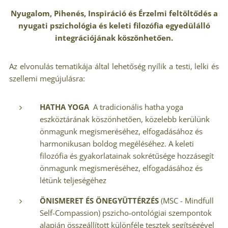
Nyugalom, Pihenés, Inspiráció és Érzelmi feltöltődés a
nyugati pszichológia és keleti filozófia egyedülálló
integrációjának köszönhetően.
Az elvonulás tematikája által lehetőség nyílik a testi, lelki és
szellemi megújulásra:
HATHA YOGA
A tradicionális hatha yoga
eszköztárának köszönhetően, közelebb kerülünk
önmagunk megismeréséhez, elfogadásához és
harmonikusan boldog megéléséhez. A keleti
filozófia és gyakorlatainak sokrétűsége hozzásegít
önmagunk megismeréséhez, elfogadásához és
létünk teljeségéhez
ÖNISMERET ÉS ÖNEGYÜTTÉRZÉS
(MSC - Mindfull
Self-Compassion) pszicho-ontológiai szempontok
alapján összeállított különféle tesztek segítségével