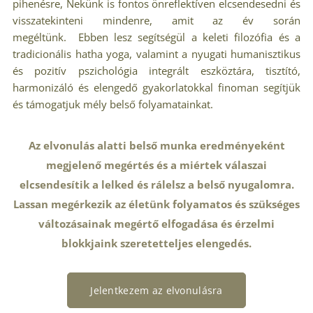
pihenésre, Nekünk is fontos önreflektíven elcsendesedni és
visszatekinteni mindenre, amit az év során
megéltünk. Ebben lesz segítségül a keleti filozófia és a
tradicionális hatha yoga, valamint a nyugati humanisztikus
és pozitív pszichológia integrált eszköztára, tisztító,
harmonizáló és elengedő gyakorlatokkal finoman segítjük
és támogatjuk mély belső folyamatainkat.
Az elvonulás alatti belső munka eredményeként
megjelenő megértés és a miértek válaszai
elcsendesítik a lelked és rálelsz a belső nyugalomra.
Lassan megérkezik az életünk folyamatos és szükséges
változásainak megértő elfogadása és érzelmi
blokkjaink szeretetteljes elengedés.
Jelentkezem az elvonulásra