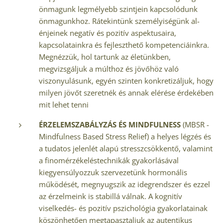
önmagunk legmélyebb szintjein kapcsolódunk
önmagunkhoz. Rátekintünk személyiségünk al-
énjeinek negatív és pozitív aspektusaira,
kapcsolatainkra és fejleszthető kompetenciáinkra.
Megnézzük, hol tartunk az életünkben,
megvizsgáljuk a múlthoz és jövőhöz való
viszonyulásunk, egyén szinten konkretizáljuk, hogy
milyen jövőt szeretnék és annak elérése érdekében
mit lehet tenni
ÉRZELEMSZABÁLYZÁS ÉS MINDFULNESS
(MBSR -
Mindfulness Based Stress Relief) a helyes légzés és
a tudatos jelenlét alapú stresszcsökkentő, valamint
a finomérzékeléstechnikák gyakorlásával
kiegyensúlyozzuk szervezetünk hormonális
működését, megnyugszik az idegrendszer és ezzel
az érzelmeink is stabillá válnak. A kognitív
viselkedés- és pozitív pszichológia gyakorlatainak
köszönhetően megtapasztaljuk az autentikus