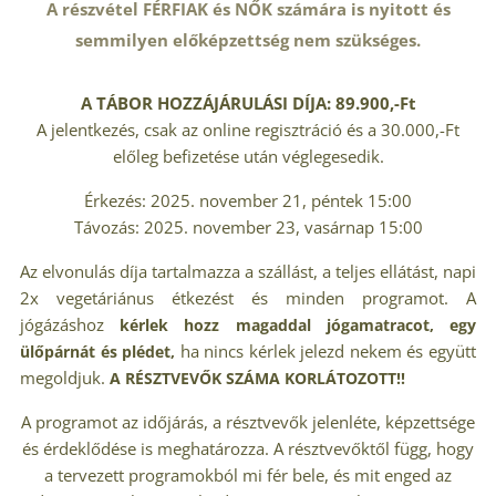
A részvétel FÉRFIAK és NŐK számára is nyitott és
semmilyen előképzettség nem szükséges.
A TÁBOR HOZZÁJÁRULÁSI DÍJA: 89.900,-Ft
A jelentkezés, csak az online regisztráció és a 30.000,-Ft
előleg befizetése után véglegesedik.
Érkezés: 2025. november 21, péntek 15:00
Távozás: 2025. november 23, vasárnap 15:00
Az elvonulás díja tartalmazza a szállást, a teljes ellátást, napi
2x vegetáriánus étkezést és minden programot. A
jógázáshoz
kérlek hozz magaddal jógamatracot, egy
ha nincs kérlek jelezd nekem és együtt
ülőpárnát és plédet,
megoldjuk.
A RÉSZTVEVŐK SZÁMA KORLÁTOZOTT!!
A programot az időjárás, a résztvevők jelenléte, képzettsége
és érdeklődése is meghatározza. A résztvevőktől függ, hogy
a tervezett programokból mi fér bele, és mit enged az