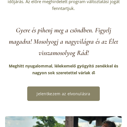
időjárás. Az előre meghirdetett program változtatási jogát
fenntartjuk.
Gyere és pihenj meg a csöndben. Figyelj
magadra! Mosolyogj a nagyvilágra és az Élet
visszamosolyog Rád!
Meghitt nyugalommal, lélekemelő gyógyító zenékkel és
nagyon sok szeretettel várlak
ॐ
Jelentkezem az elvonulásra