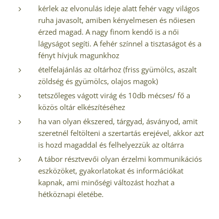
kérlek az elvonulás ideje alatt fehér vagy világos
ruha javasolt, amiben kényelmesen és nőiesen
érzed magad. A nagy finom kendő is a női
lágyságot segíti. A fehér színnel a tisztaságot és a
fényt hívjuk magunkhoz
ételfelajánlás az oltárhoz (friss gyümölcs, aszalt
zöldség és gyümölcs, olajos magok)
tetszőleges vágott virág és 10db mécses/ fő a
közös oltár elkészítéséhez
ha van olyan ékszered, tárgyad, ásványod, amit
szeretnél feltölteni a szertartás erejével, akkor azt
is hozd magaddal és felhelyezzük az oltárra
A tábor résztvevői olyan érzelmi kommunikációs
eszközöket, gyakorlatokat és információkat
kapnak, ami minőségi változást hozhat a
hétköznapi életébe.