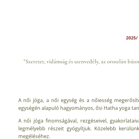
2025/
"Szeretet, vidámság és szenvedély, az oroszlán bátors
A női jóga, a női egység és a nőiesség megerősít
egységén alapuló hagyományos, ősi Hatha yoga tanít
A női jóga finomságával, rezgéseivel, gyakorlataiva
legmélyebb részeit gyógyítjuk. Közelebb kerül
megéléséhez.