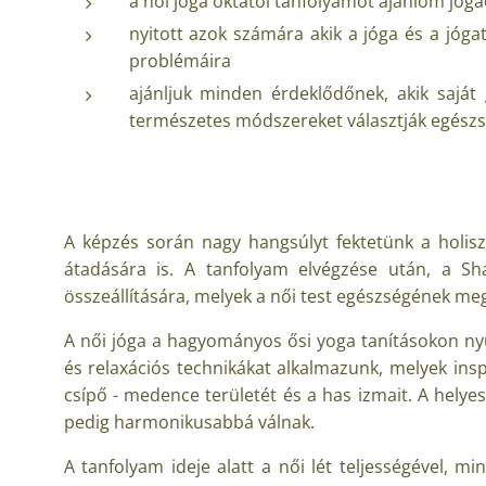
a női jóga oktatói tanfolyamot ajánlom jó
nyitott azok számára akik a jóga és a jógat
problémáira
ajánljuk minden érdeklődőnek, akik saját
természetes módszereket választják egészs
A képzés során nagy hangsúlyt fektetünk a holiszt
átadására is. A tanfolyam elvégzése után, a Sh
összeállítására, melyek a női test egészségének me
A női jóga a hagyományos ősi yoga tanításokon nyug
és relaxációs technikákat alkalmazunk, melyek insp
csípő - medence területét és a has izmait. A helye
pedig harmonikusabbá válnak.
A tanfolyam ideje alatt a női lét teljességével, m