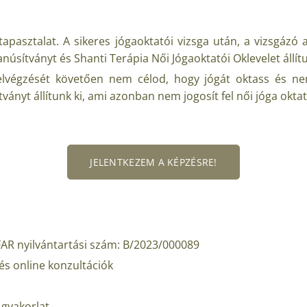
tapasztalat. A sikeres jógaoktatói vizsga után, a vizsgázó 
úsítványt és Shanti Terápia Női Jógaoktatói Oklevelet állítu
 elvégzését követően nem célod, hogy jógát oktass és n
tványt állítunk ki, ami azonban nem jogosít fel női jóga okta
JELENTKEZEM A KÉPZÉSRE!
 FAR nyilvántartási szám: B/2023/000089
és online konzultációk
 gyakorlat