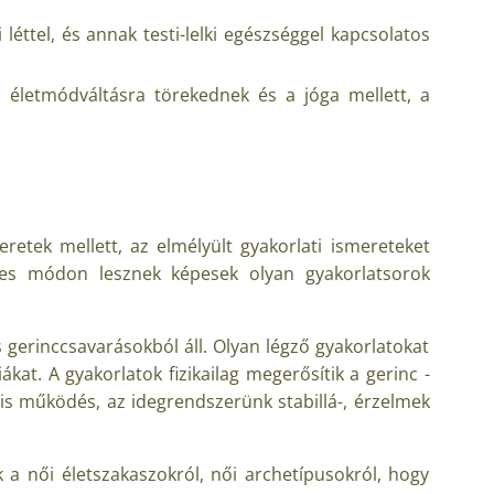
léttel, és annak testi-lelki egészséggel kapcsolatos
s életmódváltásra törekednek és a jóga mellett, a
retek mellett, az elmélyült gyakorlati ismereteket
eles módon lesznek képesek olyan gyakorlatsorok
 gerinccsavarásokból áll. Olyan légző gyakorlatokat
at. A gyakorlatok fizikailag megerősítik a gerinc -
lis működés, az idegrendszerünk stabillá-, érzelmek
k a női életszakaszokról, női archetípusokról, hogy