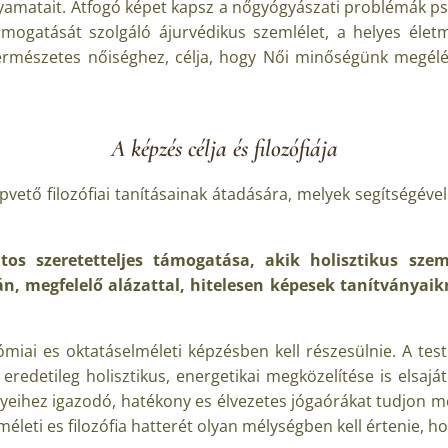
amatait. Átfogó képet kapsz a nőgyógyászati problémák ps
támogatását szolgáló ájurvédikus szemlélet, a helyes élet
 természetes nőiséghez, célja, hogy Női minőségünk megél
A képzés célja és filozófiája
apvető filozófiai tanításainak átadására, melyek segítségév
s szeretetteljes támogatása, akik holisztikus szeml
, megfelelő alázattal, hitelesen képesek tanítványaik
iai es oktatáselméleti képzésben kell részesülnie. A test
detileg holisztikus, energetikai megközelítése is elsajátít
nyeihez igazodó, hatékony es élvezetes jógaórákat tudjon me
méleti es filozófia hatterét olyan mélységben kell értenie, 