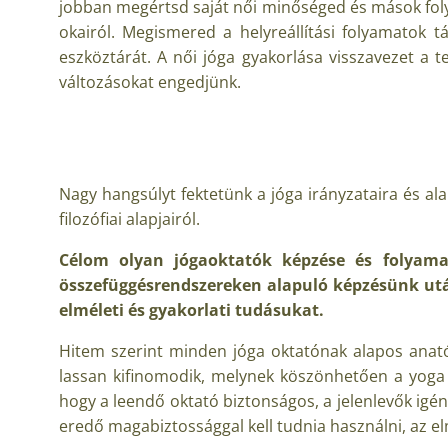
jobban megértsd saját női minőséged és mások foly
okairól. Megismered a helyreállítási folyamatok 
eszköztárát. A női jóga gyakorlása visszavezet a
változásokat engedjünk.
Nagy hangsúlyt fektetünk a jóga irányzataira és al
filozófiai alapjairól.
Célom olyan jógaoktatók képzése és folyamato
összefüggésrendszereken alapuló képzésünk után
elméleti és gyakorlati tudásukat.
Hitem szerint minden jóga oktatónak alapos anatóm
lassan kifinomodik, melynek köszönhetően a yoga ere
hogy a leendő oktató biztonságos, a jelenlevők igé
eredő magabiztossággal kell tudnia használni, az el