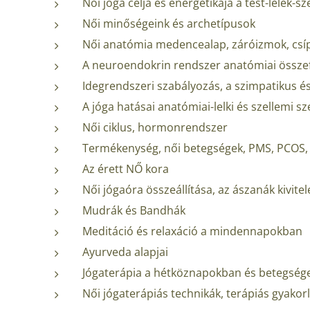
Női jóga célja és energetikája a test-lélek-
Női minőségeink és archetípusok
Női anatómia medencealap, záróizmok, csíp
A neuroendokrin rendszer anatómiai össze
Idegrendszeri szabályozás, a szimpatikus 
A jóga hatásai anatómiai-lelki és szellemi 
Női ciklus, hormonrendszer
Termékenység, női betegségek, PMS, PCOS,
Az érett NŐ kora
Női jógaóra összeállítása, az ászanák kivite
Mudrák és Bandhák
Meditáció és relaxáció a mindennapokban
Ayurveda alapjai
Jógaterápia a hétköznapokban és betegsége
Női jógaterápiás technikák, terápiás gyakor