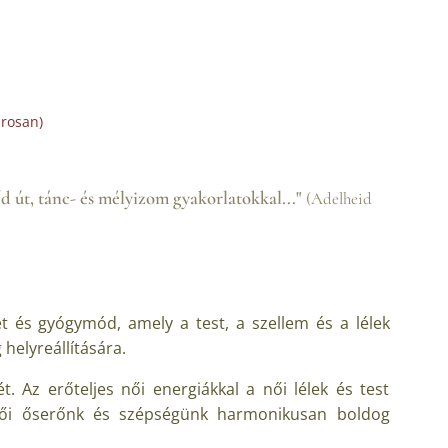
rosan)
líd út, tánc- és mélyizom gyakorlatokkal..."
(Adelheid
t és gyógymód, amely a test, a szellem és a lélek
helyreállítására.
ét. Az erőteljes női energiákkal a női lélek és test
 női őserőnk és szépségünk harmonikusan boldog