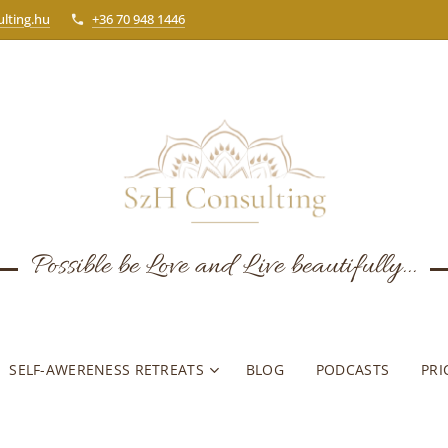
lting.hu
+36 70 948 1446
Possible be Love and Live beautifully...
SELF-AWERENESS RETREATS
BLOG
PODCASTS
PRI