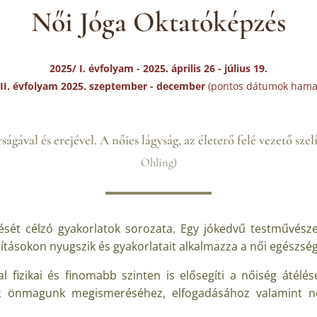
Női Jóga Oktatóképzés
2025/ I. évfolyam -
2025. április 26 - július 19.
 II. évfolyam 2025. szeptember - december
(pontos dátumok hama
ágával és erejével. A nőies lágyság, az életerő felé vezető sze
Ohling)
ését célzó gyakorlatok sorozata. Egy jókedvű testművésze
ásokon nyugszik és gyakorlatait alkalmazza a női egészség 
l fizikai és finomabb szinten is elősegíti a nőiség átélés
ünk önmagunk megismeréséhez, elfogadásához valamint