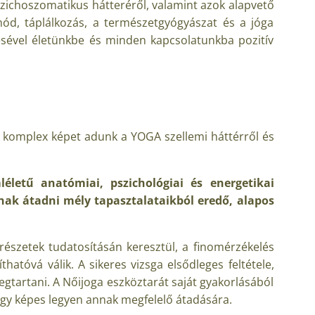
zichoszomatikus hátteréről, valamint azok alapvető
mód, táplálkozás, a természetgyógyászat és a jóga
ésével életünkbe és minden kapcsolatunkba pozitív
el komplex képet adunk a YOGA szellemi háttérről és
életű anatómiai, pszichológiai és energetikai
nak átadni mély tapasztalataikból eredő, alapos
részetek tudatosításán keresztül, a finomérzékelés
hatóvá válik. A sikeres vizsga elsődleges feltétele,
gtartani. A Nőijoga eszköztarát saját gyakorlásából
hogy képes legyen annak megfelelő átadására.