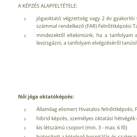
A KÉPZÉS ALAPFELTÉTELE:
jógaoktató végzettség vagy 2 év gyakorlói 
számmal rendelkező (FAR) Felnőttképzési Tan
mindezektől eltekintünk, ha a tanfolyam
levizsgázni, a tanfolyam elvégzéséről tanúsí
Női jóga oktatóképzés:
Államilag elismert Hivatalos felnőttképzés,
hibrid képzés, személyes oktatási hétvégék 
kis létszámú csoport (min. 3 - max. 6 fő)
biztosított a kötelező hospitálás és szakmai