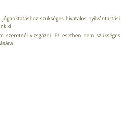
a jógaoktatáshoz szükséges hivatalos nyilvántartási
nk ki
em szeretnél vizsgázni. Ez esetben nem szükséges
tására