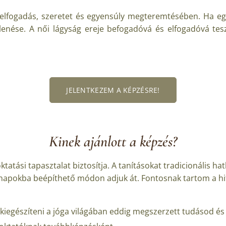
 elfogadás, szeretet és egyensúly megteremtésében. Ha e
enése. A női lágyság ereje befogadóvá és elfogadóvá tesz
JELENTKEZEM A KÉPZÉSRE!
Kinek ajánlott a képzés?
oktatási tapasztalat biztosítja. A tanításokat tradicionális
apokba beépíthető módon adjuk át. Fontosnak tartom a hitel
 kiegészíteni a jóga világában eddig megszerzett tudásod és