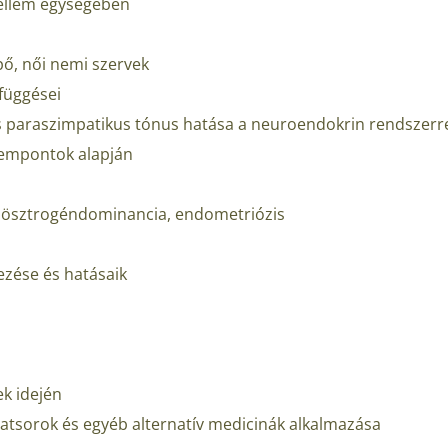
szellem egységében
ő, női nemi szervek
függései
és paraszimpatikus tónus hatása a neuroendokrin rendszerr
szempontok alapján
 ösztrogéndominancia, endometriózis
lezése és hatásaik
k idején
latsorok és egyéb alternatív medicinák alkalmazása