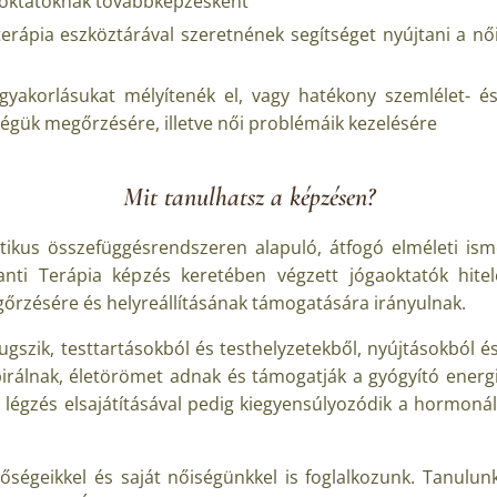
gaoktatóknak továbbképzésként
erápia eszköztárával szeretnének segítséget nyújtani a női 
 gyakorlásukat mélyítenék el, vagy hatékony szemlélet- é
égük megőrzésére, illetve női problémáik kezelésére
Mit tanulhatsz a képzésen?
ikus összefüggésrendszeren alapuló, átfogó elméleti isme
anti Terápia képzés keretében végzett jógaoktatók hit
gőrzésére és helyreállításának támogatására irányulnak.
szik, testtartásokból és testhelyzetekből, nyújtásokból és
irálnak, életörömet adnak és támogatják a gyógyító energiák
s légzés elsajátításával pedig kiegyensúlyozódik a hormoná
inőségeikkel és saját nőiségünkkel is foglalkozunk. Tanulun