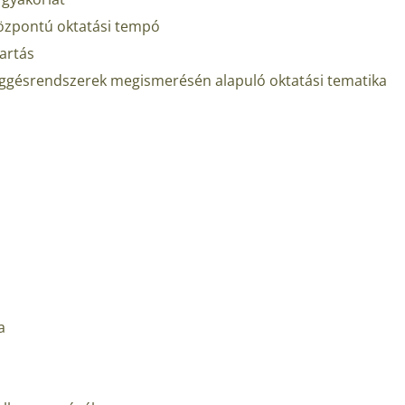
központú oktatási tempó
artás
üggésrendszerek megismerésén alapuló oktatási tematika
a