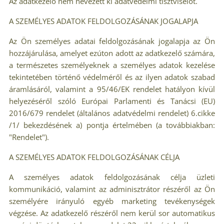
Az adatkezelő nem nevezett ki adatvédelmi tisztviselőt.
A SZEMÉLYES ADATOK FELDOLGOZÁSÁNAK JOGALAPJA
Az Ön személyes adatai feldolgozásának jogalapja az Ön
hozzájárulása, amelyet ezúton adott az adatkezelő számára,
a természetes személyeknek a személyes adatok kezelése
tekintetében történő védelméről és az ilyen adatok szabad
áramlásáról, valamint a 95/46/EK rendelet hatályon kívül
helyezéséről szóló Európai Parlamenti és Tanácsi (EU)
2016/679 rendelet (általános adatvédelmi rendelet) 6.cikke
/1/ bekezdésének a) pontja értelmében (a továbbiakban:
"Rendelet").
A SZEMÉLYES ADATOK FELDOLGOZÁSÁNAK CÉLJA
A személyes adatok feldolgozásának célja üzleti
kommunikáció, valamint az adminisztrátor részéről az Ön
személyére irányuló egyéb marketing tevékenységek
végzése. Az adatkezelő részéről nem kerül sor automatikus