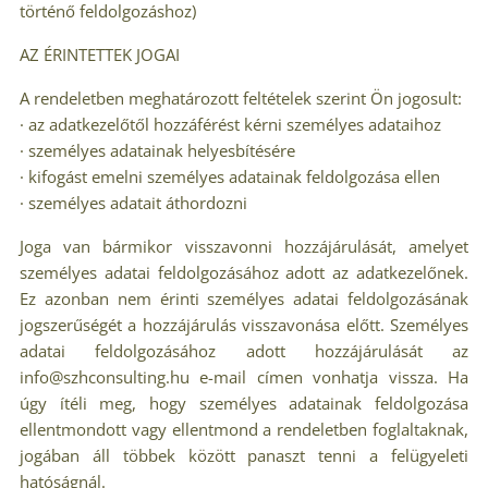
történő feldolgozáshoz)
AZ ÉRINTETTEK JOGAI
A rendeletben meghatározott feltételek szerint Ön jogosult:
· az adatkezelőtől hozzáférést kérni személyes adataihoz
· személyes adatainak helyesbítésére
· kifogást emelni személyes adatainak feldolgozása ellen
· személyes adatait áthordozni
Joga van bármikor visszavonni hozzájárulását, amelyet
személyes adatai feldolgozásához adott az adatkezelőnek.
Ez azonban nem érinti személyes adatai feldolgozásának
jogszerűségét a hozzájárulás visszavonása előtt. Személyes
adatai feldolgozásához adott hozzájárulását az
info@szhconsulting.hu e-mail címen vonhatja vissza. Ha
úgy ítéli meg, hogy személyes adatainak feldolgozása
ellentmondott vagy ellentmond a rendeletben foglaltaknak,
jogában áll többek között panaszt tenni a felügyeleti
hatóságnál.