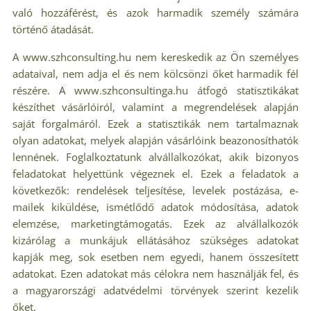
való hozzáférést, és azok harmadik személy számára
történő átadását.
A www.szhconsulting.hu nem kereskedik az Ön személyes
adataival, nem adja el és nem kölcsönzi őket harmadik fél
részére. A www.szhconsultinga.hu átfogó statisztikákat
készíthet vásárlóiról, valamint a megrendelések alapján
saját forgalmáról. Ezek a statisztikák nem tartalmaznak
olyan adatokat, melyek alapján vásárlóink beazonosíthatók
lennének. Foglalkoztatunk alvállalkozókat, akik bizonyos
feladatokat helyettünk végeznek el. Ezek a feladatok a
következők: rendelések teljesítése, levelek postázása, e-
mailek kiküldése, ismétlődő adatok módosítása, adatok
elemzése, marketingtámogatás. Ezek az alvállalkozók
kizárólag a munkájuk ellátásához szükséges adatokat
kapják meg, sok esetben nem egyedi, hanem összesített
adatokat. Ezen adatokat más célokra nem használják fel, és
a magyarországi adatvédelmi törvények szerint kezelik
őket.