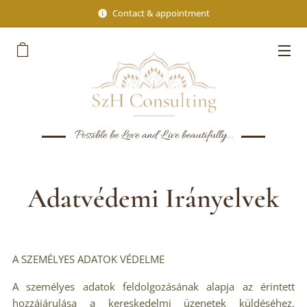
Contact & appointment
Possible be Love and Live beautifully...
Adatvédemi Irányelvek
A SZEMÉLYES ADATOK VÉDELME
A személyes adatok feldolgozásának alapja az érintett
hozzájárulása a kereskedelmi üzenetek küldéséhez,