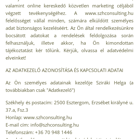
valamint online kereskedő közvetlen marketing céljából
végzett tevékenységéhez. A www.szhconsulting.hu
felelősséget vállal minden, számára elküldött személyes
adat biztonságos kezeléséért. Az Ön által rendelkezésünkre
bocsátott adatokat a rendelések feldolgozása során
felhasználjuk, illetve akkor, ha Ön kimondottan
tájékoztatást kér tőlünk. Kérjük, olvassa el adatvédelmi
elveinket!
AZ ADATKEZELŐ AZONOSÍTÁSA ÉS KAPCSOLATI ADATAI
Az Ön személyes adatainak kezelője Sziráki Helga (a
továbbiakban csak "Adatkezelő")
Székhely és postacím: 2500 Esztergom, Erzsébet királyné u.
37.a, Fsz.3
Honlap: www.szhconsulting.hu
E-mail cím: info@szhconsulting.hu
Telefonszám: +36 70 948 1446