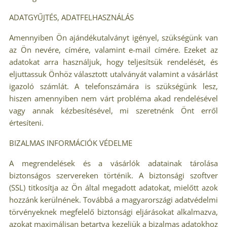
ADATGYŰJTÉS, ADATFELHASZNÁLÁS
Amennyiben Ön ajándékutalványt igényel, szükségünk van
az Ön nevére, címére, valamint e-mail címére. Ezeket az
adatokat arra használjuk, hogy teljesítsük rendelését, és
eljuttassuk Önhöz választott utalványát valamint a vásárlást
igazoló számlát. A telefonszámára is szükségünk lesz,
hiszen amennyiben nem várt probléma akad rendelésével
vagy annak kézbesítésével, mi szeretnénk Önt erről
értesíteni.
BIZALMAS INFORMÁCIÓK VÉDELME
A megrendelések és a vásárlók adatainak tárolása
biztonságos szervereken történik. A biztonsági szoftver
(SSL) titkosítja az Ön által megadott adatokat, mielőtt azok
hozzánk kerülnének. Továbbá a magyarországi adatvédelmi
törvényeknek megfelelő biztonsági eljárásokat alkalmazva,
azokat maximálisan betartva kezeljük a bizalmas adatokhoz